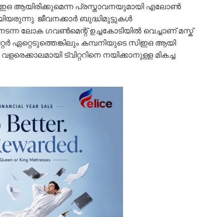
യ സിഇഒ ആയിരിക്കുമെന്ന പ്രസ്താവനയുമായി എലോൺ
ിയരുന്നു. ജീവനക്കാർ ബുദ്ധിമുട്ടുകൾ
നടന്ന ലോക ഗവൺമെന്റ് ഉച്ചകോടിയിൽ വെച്ചാണ് മസ്ക്
ിറ്റർ ഏറ്റെടുത്തെങ്കിലും കമ്പനിയുടെ സിഇഒ ആയി
 വളരെക്കാലമായി ട്വിറ്ററിനെ നയിക്കാനുള്ള മികച്ച