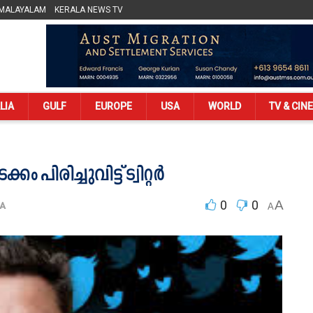
 MALAYALAM
KERALA NEWS TV
LIA
GULF
EUROPE
USA
WORLD
TV & CIN
പിരിച്ചുവിട്ട് ട്വിറ്റര്‍
0
0
A
A
A