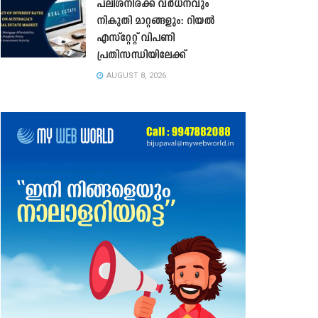
പലിശനിരക്ക് വർധനവും
നികുതി മാറ്റങ്ങളും: റിയൽ
എസ്റ്റേറ്റ് വിപണി
പ്രതിസന്ധിയിലേക്ക്
AUGUST 8, 2026