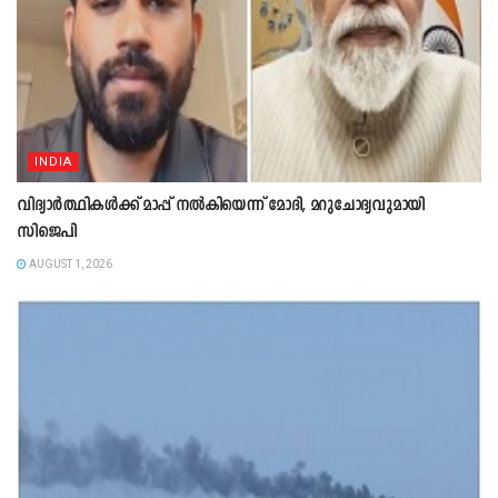
INDIA
വിദ്യാർത്ഥികൾക്ക് മാപ്പ് നൽകിയെന്ന് മോദി, മറുചോദ്യവുമായി
സിജെപി
AUGUST 1, 2026