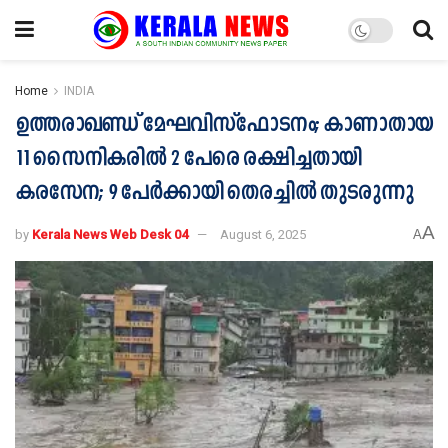
Home
INDIA
ഉത്തരാഖണ്ഡ് മേഘവിസ്ഫോടനം; കാണാതായ
11 സൈനികരിൽ 2 പേരെ രക്ഷിച്ചതായി
കരസേന; 9 പേർക്കായി തെരച്ചിൽ തുടരുന്നു
A
by
Kerala News Web Desk 04
August 6, 2025
A