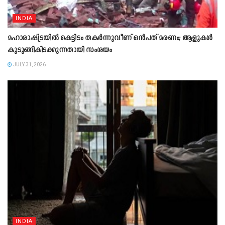
INDIA
മഹാരാഷ്ട്രയിൽ കെട്ടിടം തകർന്നുവീണ് ഒൻപത് മരണം; ആളുകൾ
കുടുങ്ങികിടക്കുന്നതായി സംശയം
JULY 31, 2026
INDIA