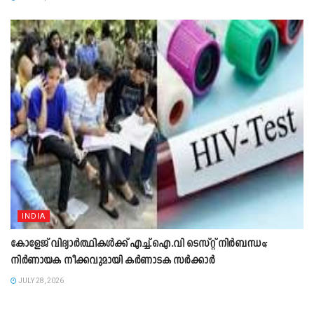
INDIA
കോളേജ് വിദ്യാർത്ഥികൾക്ക് എച്ച്.ഐ.വി ടെസ്റ്റ് നിർബന്ധം;
നി‍ർണായക നീക്കവുമായി കർണാടക സ‍ർക്ക‍ാർ
JULY 28, 2026