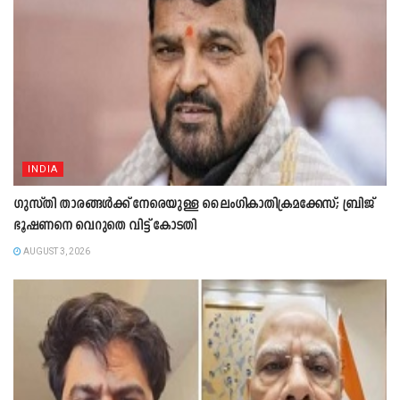
INDIA
ഗുസ്തി താരങ്ങൾക്ക് നേരെയുള്ള ലൈംഗികാതിക്രമക്കേസ്; ബ്രിജ്
ഭൂഷണനെ വെറുതെ വിട്ട് കോടതി
AUGUST 3, 2026