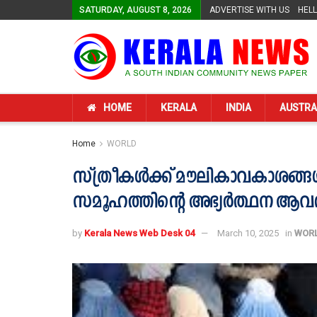
SATURDAY, AUGUST 8, 2026
ADVERTISE WITH US
HEL
HOME
KERALA
INDIA
AUSTRA
Home
WORLD
സ്ത്രീകൾക്ക് മൗലികാവകാശങ്ങൾ
സമൂഹത്തിന്റെ അഭ്യർത്ഥന ആവർത
by
Kerala News Web Desk 04
March 10, 2025
in
WOR