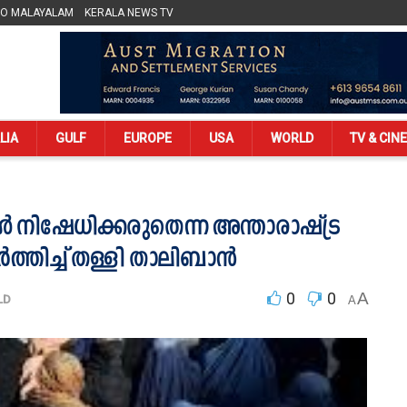
LO MALAYALAM
KERALA NEWS TV
LIA
GULF
EUROPE
USA
WORLD
TV & CIN
 നിഷേധിക്കരുതെന്ന അന്താരാഷ്ട്ര
്തിച്ച് തള്ളി താലിബാൻ
0
0
A
LD
A