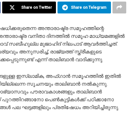
Share on Twitter
Share on Telegram
ധിക്കരുതെന്ന അന്താരാഷ്ട്ര സമൂഹത്തിന്റെ
ന്താരാഷ്ട്ര വനിതാ ദിനത്തിൽ സമൂഹ മാധ്യമങ്ങളിൽ
താവ് സബീഹുല്ല മുജാഹിദ് നിലപാട് ആവർത്തിച്ചത്.
യവും അനുസരിച്ച്, രാജ്യത്ത് സ്ത്രീകളുടെ
പെടുന്നുണ്ട് എന്ന് താലിബാൻ വാദിക്കുന്നു.
സങ്ങളുള്ള ഇസ്ലാമിക, അഫ്ഗാൻ സമൂഹത്തിൽ ഇതിൽ
ിയില്ലെന്ന സൂചനയും താലിബാൻ നൽകുന്നു.
്യാഭ്യാസവും പൗരാവകാശങ്ങളും താലിബാൻ
്ക് പുറത്തിറങ്ങാനോ പെൺകുട്ടികൾക്ക് പഠിക്കാനോ
 പല ഘട്ടങ്ങളിലും പ്രതിഷേധം അറിയിച്ചിരുന്നു.