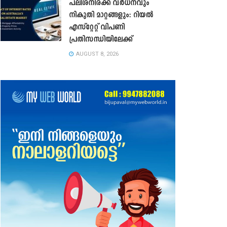
പലിശനിരക്ക് വർധനവും
നികുതി മാറ്റങ്ങളും: റിയൽ
എസ്റ്റേറ്റ് വിപണി
പ്രതിസന്ധിയിലേക്ക്
AUGUST 8, 2026