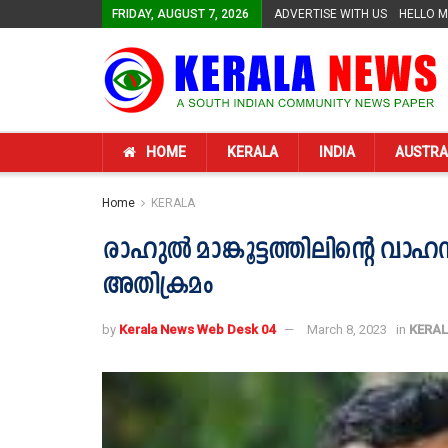
FRIDAY, AUGUST 7, 2026
ADVERTISE WITH US
HELLO 
HOME
KERALA
INDIA
AUSTRA
Home
KERALA
രാഹുൽ മാങ്കൂട്ടത്തിലിന്റെ വ
അതിക്രമം
by
Kerala News Web Desk 04
March 8, 2023
in
KERA