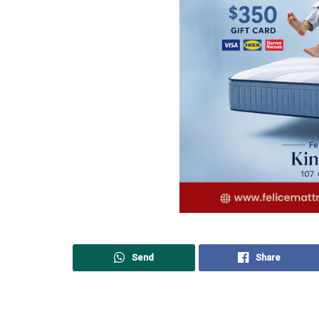
Send
Share