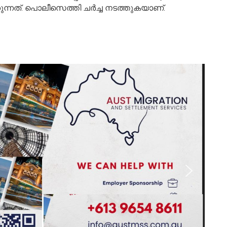
്നത്. പൊലീസെത്തി ചർച്ച നടത്തുകയാണ്.