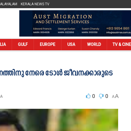
MALAYALAM
KERALA NEWS TV
LIA
GULF
EUROPE
USA
WORLD
TV & CIN
ാഹനത്തിനു നേരെ ടോൾ ജീവനക്കാരുടെ
0
0
A
LA
A