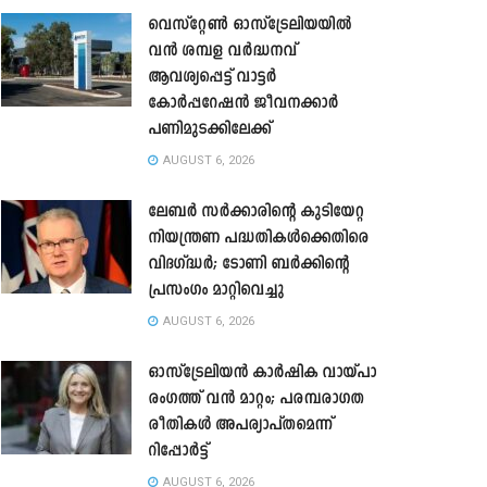
വെസ്റ്റേൺ ഓസ്‌ട്രേലിയയിൽ
വൻ ശമ്പള വർദ്ധനവ്
ആവശ്യപ്പെട്ട് വാട്ടർ
കോർപ്പറേഷൻ ജീവനക്കാർ
പണിമുടക്കിലേക്ക്
AUGUST 6, 2026
ലേബർ സർക്കാരിന്റെ കുടിയേറ്റ
നിയന്ത്രണ പദ്ധതികൾക്കെതിരെ
വിദഗ്ദ്ധർ; ടോണി ബർക്കിന്റെ
പ്രസംഗം മാറ്റിവെച്ചു
AUGUST 6, 2026
ഓസ്‌ട്രേലിയൻ കാർഷിക വായ്പാ
രംഗത്ത് വൻ മാറ്റം; പരമ്പരാഗത
രീതികൾ അപര്യാപ്തമെന്ന്
റിപ്പോർട്ട്
AUGUST 6, 2026