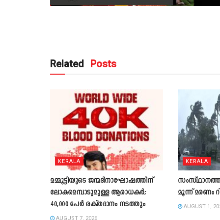
Related
Posts
KERALA
KERALA
മമ്മൂട്ടിയുടെ ജന്മദിനാഘോഷത്തിന്
സംസ്ഥാനത്ത്
ലോകമെമ്പാടുമുള്ള ആരാധകർ;
മൂന്ന് മരണം റ
40,000 പേർ രക്തദാനം നടത്തും
AUGUST 1, 20
AUGUST 7, 2026