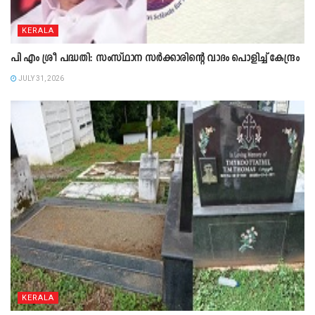
KERALA
പി എം ശ്രീ പദ്ധതി: സംസ്ഥാന സർക്കാരിന്റെ വാദം പൊളിച്ച് കേന്ദ്രം
JULY 31, 2026
KERALA