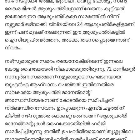
50% നടപ്പാക്കി. അമല, ജൂബിലി , വെസ്റ്റ് ഫോർട്ട് , സൺ,
മലങ്കര മിഷൻ ആശുപത്രികളാണ് വേതനം കൂട്ടിയത്.
ഇതോടെ ഈ ആശുപത്രികളെ സമരത്തിൽ നിന്ന്
നഴ്സുമാർ ഒഴിവാക്കി. ജില്ലയിലെ 24 ആശുപത്രികളിളാണ്
ഇന്ന് പണിമുടക്ക് നടക്കുന്നത്. ഈ ആശുപത്രികളിൽ
ഐസിയു പ്രവർത്തനം അടക്കം തടസപ്പെടുമെന്നാണ്
വിവരം.
നഴ്‌സുമാരുടെ സമരം തടയാനാകില്ലെന്ന് ഇന്നലെ
കേരള ഹൈക്കോടതി നിലപാടെടുത്തിരുന്നു. 72 മണിക്കൂർ
സമ്പൂർണ സമരമാണ് നഴ്സുമാരുടെ സംഘടനയായ
യുഎൻഎ ആഹ്വാനം ചെയ്തത്. ഇതിനെതിരെ
സ്വകാര്യ ആശുപത്രി മാനേജ്മെന്റ്
അസോസിയേഷനാണ് കോടതിയെ സമീപിച്ചത്.
നിർബന്ധിത സേവനം ഉറപ്പാക്കുന്ന എസ്‌മ ചട്ടത്തിന്
കീഴിൽ നഴ്‌സുമാരെ കൊണ്ടുവരണമെന്ന് ആശുപത്രി
മാനേജ്മെന്റുകൾ ഹൈക്കോടതിയിൽ ഹർജി
സമർപ്പിച്ചിരുന്നു. ഇതിൽ ഉപഹർജിയായാണ് തൃശ്ശൂരിലെ
സമരത്തിനെതിരായി ഹർജി സമർപ്പിച്ചത്. വെക്കേഷന്