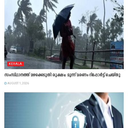
KERALA
സംസ്ഥാനത്ത് മഴക്കെടുതി രൂക്ഷം; മൂന്ന് മരണം റിപ്പോർട്ട് ചെയ്തു
AUGUST 1, 2026