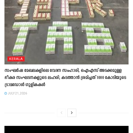
KERALA
സംഘ‍ർഷ മേഖലകളിലെ വേദന സംഹാരി, ഐഎസ് അടക്കമുള്ള
ഭീകര സംഘടനകളുടെ ലഹരി, കടത്താൻ ശ്രമിച്ചത് 1000 കോടിയുടെ
ട്രാമഡോൾ ഗുളികകൾ
JULY 21, 2026