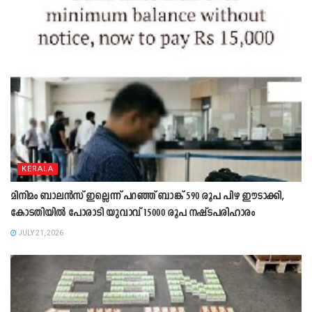
KERALA
മിനിമം ബാലൻസ് ഇല്ലെന്ന് പറഞ്ഞ് ബാങ്ക് 590 രൂപ പിഴ ഈടാക്കി,
കോടതിയിൽ പോരാടി യുവാവ് 15000 രൂപ നഷ്ടപരിഹാരം
JULY 21, 2026