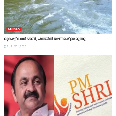
KERALA
ഒറ്റപ്പെട്ട് റാന്നി ടൗൺ, പമ്പയിൽ ജലനിരപ്പ് ഉയരുന്നു
AUGUST 1, 2026