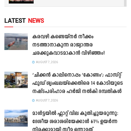
LATEST
NEWS
കരവഴി കണ്ടെയ്നർ നീക്കം
നടത്താനാകുന്ന രാജ്യാന്തര
ചരക്കുകവാടമാകാൻ വിഴിഞ്ഞം!
AUGUST 7, 2026
‘ചിക്കൻ കാലിനൊപ്പം ‘കോണ്ടം’; ഫാസ്റ്റ്
ഫുഡ് ശൃംഖലയ്ക്കെതിരെ 14 കോടിയുടെ
നഷ്ടപരിഹാര ഹർജി നൽകി ദമ്പതികൾ
AUGUST 7, 2026
മാൾട്ടയിൽ ഫ്ലാറ്റ് വില കുതിച്ചുയരുന്നു:
ദേശീയ ശരാശരിയേക്കാൾ 61% ഉയർന്ന
നിരക്കുമായി സ്ലീമ ഒന്നാമത്