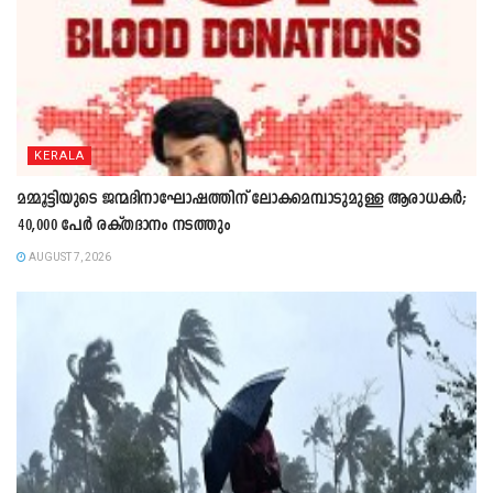
KERALA
മമ്മൂട്ടിയുടെ ജന്മദിനാഘോഷത്തിന് ലോകമെമ്പാടുമുള്ള ആരാധകർ;
40,000 പേർ രക്തദാനം നടത്തും
AUGUST 7, 2026