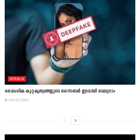
KERALA
ലൈംഗിക കുറ്റകൃത്യങ്ങളുടെ സൈബർ ഇടമായി ടെലഗ്രാം
JULY 29, 2026