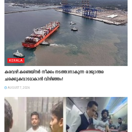
KERALA
കരവഴി കണ്ടെയ്നർ നീക്കം നടത്താനാകുന്ന രാജ്യാന്തര
ചരക്കുകവാടമാകാൻ വിഴിഞ്ഞം!
AUGUST 7, 2026