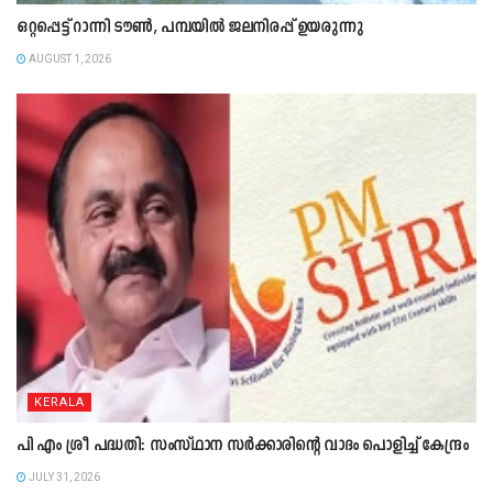
ഒറ്റപ്പെട്ട് റാന്നി ടൗൺ, പമ്പയിൽ ജലനിരപ്പ് ഉയരുന്നു
AUGUST 1, 2026
KERALA
പി എം ശ്രീ പദ്ധതി: സംസ്ഥാന സർക്കാരിന്റെ വാദം പൊളിച്ച് കേന്ദ്രം
JULY 31, 2026