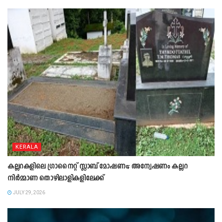
KERALA
കല്ലറകളിലെ ഗ്രാനൈറ്റ് സ്ലാബ് മോഷണം; അന്വേഷണം കല്ലറ
നിർമ്മാണ തൊഴിലാളികളിലേക്ക്
JULY 29, 2026