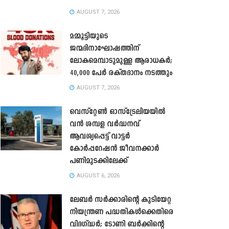
AUGUST 7, 2026
മമ്മൂട്ടിയുടെ
ജന്മദിനാഘോഷത്തിന്
ലോകമെമ്പാടുമുള്ള ആരാധകർ;
40,000 പേർ രക്തദാനം നടത്തും
AUGUST 7, 2026
വെസ്റ്റേൺ ഓസ്‌ട്രേലിയയിൽ
വൻ ശമ്പള വർദ്ധനവ്
ആവശ്യപ്പെട്ട് വാട്ടർ
കോർപ്പറേഷൻ ജീവനക്കാർ
പണിമുടക്കിലേക്ക്
AUGUST 6, 2026
ലേബർ സർക്കാരിന്റെ കുടിയേറ്റ
നിയന്ത്രണ പദ്ധതികൾക്കെതിരെ
വിദഗ്ദ്ധർ; ടോണി ബർക്കിന്റെ