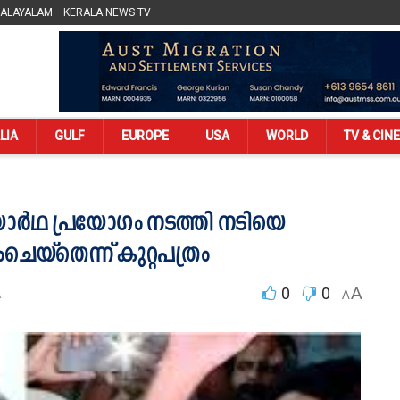
MALAYALAM
KERALA NEWS TV
LIA
GULF
EUROPE
USA
WORLD
TV & CIN
വയാർഥ പ്രയോഗം നടത്തി നടിയെ
ംചെയ്തെന്ന് കുറ്റപത്രം
0
0
A
A
A