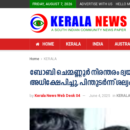
FRIDAY, AUGUST 7, 2026
ADVERTISE WITH US
HELLO 
HOME
KERALA
INDIA
AUSTRA
Home
KERALA
ബോബി ചെമ്മണ്ണൂർ നിരന്തരം ദ്
അധിക്ഷേപിച്ചു, പിന്തുടർന്ന് ശല്യ
by
Kerala News Web Desk 04
June 4, 2025
in
KERAL