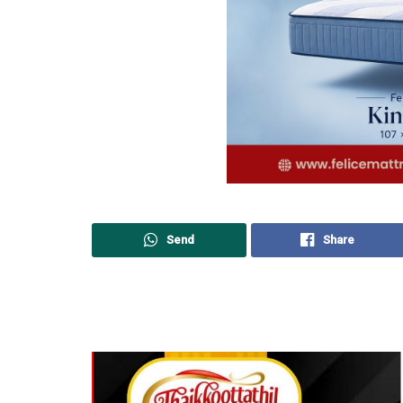
Send
Share