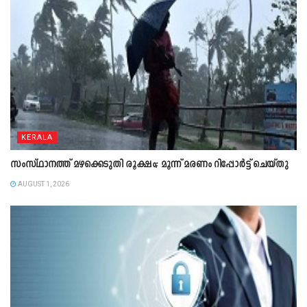
KERALA
സംസ്ഥാനത്ത് മഴക്കെടുതി രൂക്ഷം; മൂന്ന് മരണം റിപ്പോർട്ട് ചെയ്തു
AUGUST 1, 2026