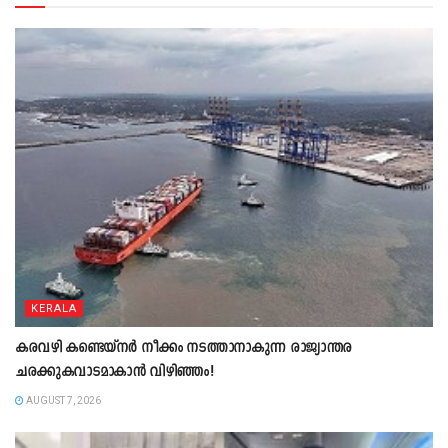
KERALA
കരവഴി കണ്ടെയ്നർ നീക്കം നടത്താനാകുന്ന രാജ്യാന്തര
ചരക്കുകവാടമാകാൻ വിഴിഞ്ഞം!
AUGUST 7, 2026