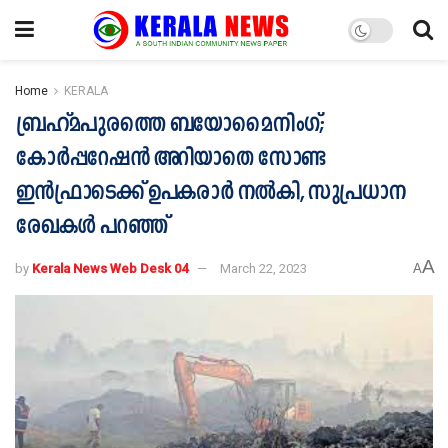
Home
KERALA
ബ്രഹ്മപുരത്തെ ബയോമൈനിംഗ്;
കോർപ്പറേഷന്‍ അറിയാതെ സോണ്ട
ഇൻഫ്രാടെക്ക് ഉപകരാർ നൽകി, സുപ്രധാന
രേഖകൾ പറഞ്ഞ്
A
by
Kerala News Web Desk 04
March 22, 2023
A