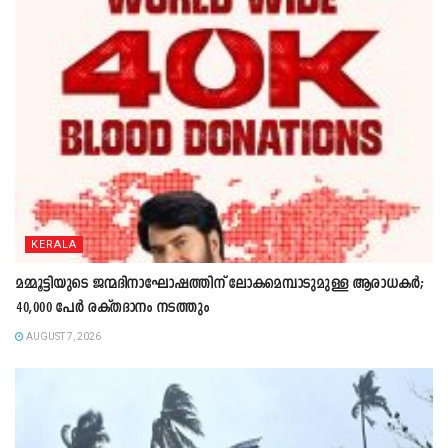
KERALA
മമ്മൂട്ടിയുടെ ജന്മദിനാഘോഷത്തിന് ലോകമെമ്പാടുമുള്ള ആരാധകർ;
40,000 പേർ രക്തദാനം നടത്തും
AUGUST 7, 2026