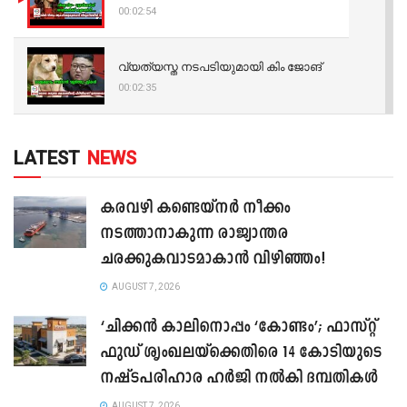
00:02:54
വ്യത്യസ്ത നടപടിയുമായി കിം ജോങ്
00:02:35
LATEST
NEWS
കരവഴി കണ്ടെയ്നർ നീക്കം
നടത്താനാകുന്ന രാജ്യാന്തര
ചരക്കുകവാടമാകാൻ വിഴിഞ്ഞം!
AUGUST 7, 2026
‘ചിക്കൻ കാലിനൊപ്പം ‘കോണ്ടം’; ഫാസ്റ്റ്
ഫുഡ് ശൃംഖലയ്ക്കെതിരെ 14 കോടിയുടെ
നഷ്ടപരിഹാര ഹർജി നൽകി ദമ്പതികൾ
AUGUST 7, 2026