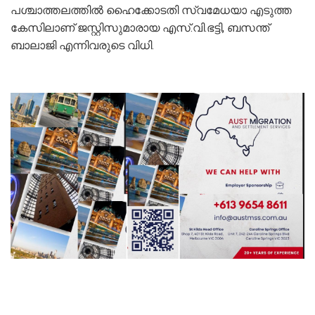
പശ്ചാത്തലത്തിൽ ഹൈക്കോടതി സ്വമേധയാ എടുത്ത
കേസിലാണ് ജസ്റ്റിസുമാരായ എസ്.വി.ഭട്ടി, ബസന്ത്
ബാലാജി എന്നിവരുടെ വിധി.