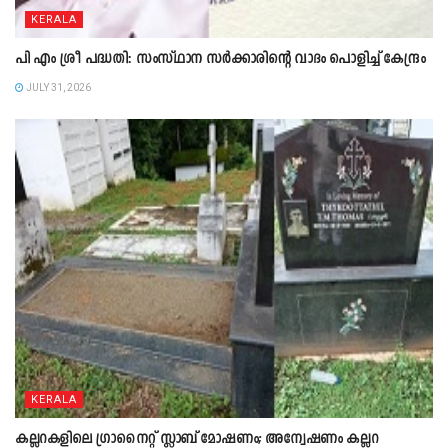
KERALA
പി എം ശ്രീ പദ്ധതി: സംസ്ഥാന സർക്കാരിന്റെ വാദം പൊളിച്ച് കേന്ദ്രം
JULY 31, 2026
KERALA
കല്ലറകളിലെ ഗ്രാനൈറ്റ് സ്ലാബ് മോഷണം; അന്വേഷണം കല്ലറ