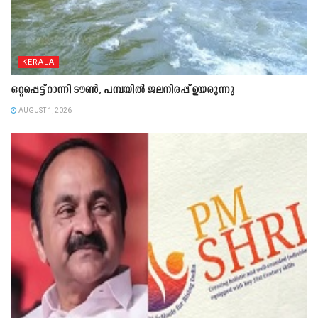
KERALA
ഒറ്റപ്പെട്ട് റാന്നി ടൗൺ, പമ്പയിൽ ജലനിരപ്പ് ഉയരുന്നു
AUGUST 1, 2026