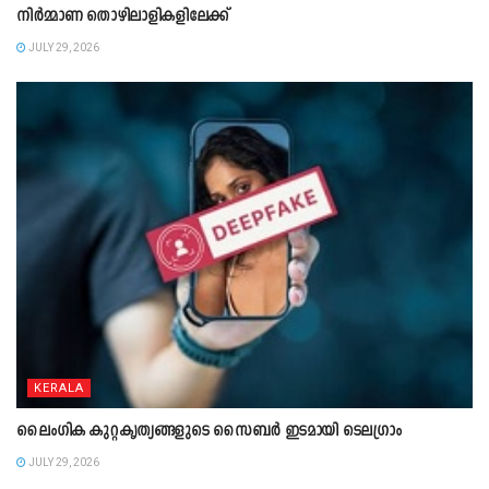
നിർമ്മാണ തൊഴിലാളികളിലേക്ക്
JULY 29, 2026
KERALA
ലൈംഗിക കുറ്റകൃത്യങ്ങളുടെ സൈബർ ഇടമായി ടെലഗ്രാം
JULY 29, 2026