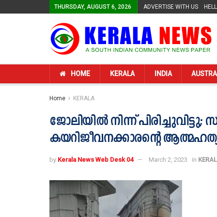
THURSDAY, AUGUST 6, 2026
ADVERTISE WITH US
HEL
HOME
KERALA
INDIA
AUSTRA
Home
KERALA
ജോലിയിൽ നിന്ന് പിരിച്ചുവിട്ടു; സ
കയറിജീവനക്കാരന്‍റെ ആത്മഹത്
by
Kerala News Web Desk 04
March 2, 2023
in
KERA