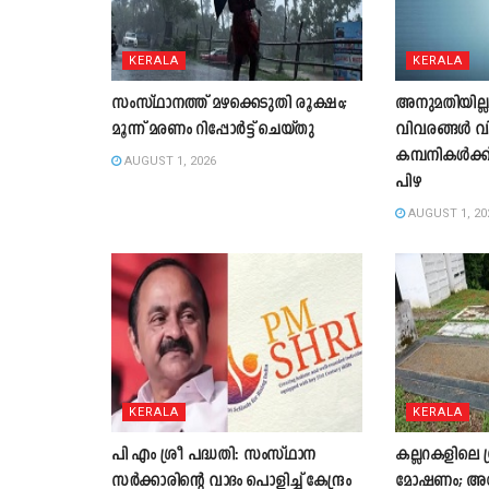
KERALA
KERALA
സംസ്ഥാനത്ത് മഴക്കെടുതി രൂക്ഷം;
അനുമതിയില്ല
മൂന്ന് മരണം റിപ്പോർട്ട് ചെയ്തു
വിവരങ്ങൾ വ
കമ്പനികൾക്ക
AUGUST 1, 2026
പിഴ
AUGUST 1, 20
KERALA
KERALA
പി എം ശ്രീ പദ്ധതി: സംസ്ഥാന
കല്ലറകളിലെ ഗ്
സർക്കാരിന്റെ വാദം പൊളിച്ച് കേന്ദ്രം
മോഷണം; അന്