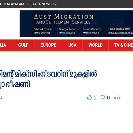
LO MALAYALAM
KERALA NEWS TV
LIA
GULF
EUROPE
USA
WORLD
TV & CIN
ിമന്‍റ് മിക്സിംഗ് ടവറിന് മുകളിൽ
യാ ഭീഷണി
0
0
A
LA
A