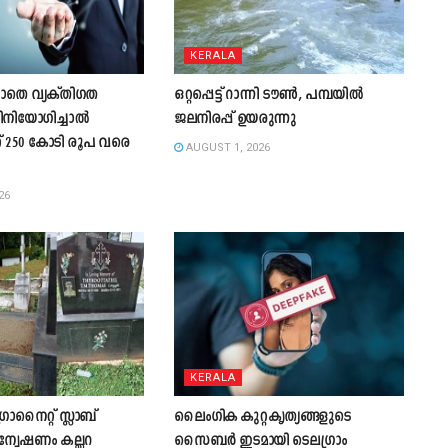
KERALA
ാതെ വ്യക്തിഗത
ഒറ്റപ്പെട്ട് റാന്നി ടൗൺ, പമ്പയിൽ
ിനിയോഗിച്ചാൽ
ജലനിരപ്പ് ഉയരുന്നു
് 250 കോടി രൂപ വരെ
AUGUST 1, 2026
26
KERALA
രാനൈറ്റ് സ്ലാബ്
ലൈംഗിക കുറ്റകൃത്യങ്ങളുടെ
വേഷണം കല്ലറ
സൈബർ ഇടമായി ടെലഗ്രാം