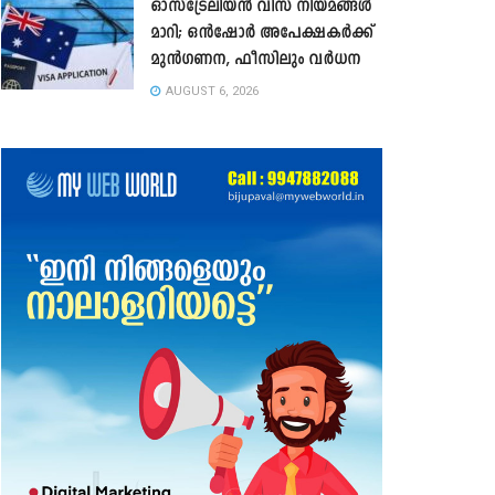
ഓസ്‌ട്രേലിയൻ വിസ നിയമങ്ങൾ
മാറി; ഒൻഷോർ അപേക്ഷകർക്ക്
മുൻഗണന, ഫീസിലും വർധന
AUGUST 6, 2026