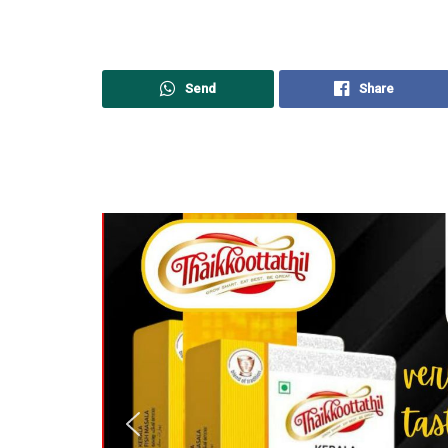
Send
Share