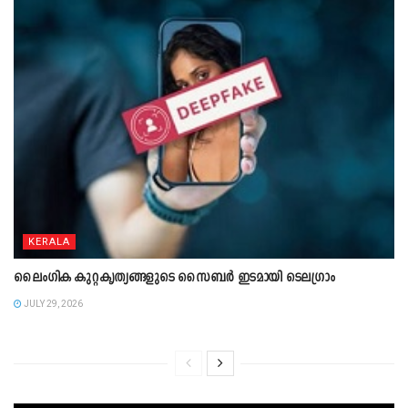
KERALA
ലൈംഗിക കുറ്റകൃത്യങ്ങളുടെ സൈബർ ഇടമായി ടെലഗ്രാം
JULY 29, 2026