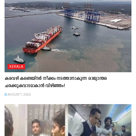
KERALA
കരവഴി കണ്ടെയ്നർ നീക്കം നടത്താനാകുന്ന രാജ്യാന്തര
ചരക്കുകവാടമാകാൻ വിഴിഞ്ഞം!
AUGUST 7, 2026