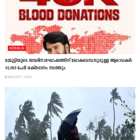
KERALA
മമ്മൂട്ടിയുടെ ജന്മദിനാഘോഷത്തിന് ലോകമെമ്പാടുമുള്ള ആരാധകർ;
40,000 പേർ രക്തദാനം നടത്തും
AUGUST 7, 2026