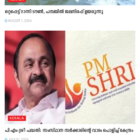
ഒറ്റപ്പെട്ട് റാന്നി ടൗൺ, പമ്പയിൽ ജലനിരപ്പ് ഉയരുന്നു
AUGUST 1, 2026
KERALA
പി എം ശ്രീ പദ്ധതി: സംസ്ഥാന സർക്കാരിന്റെ വാദം പൊളിച്ച് കേന്ദ്രം
JULY 31, 2026