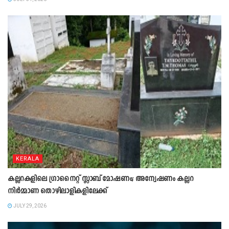
KERALA
കല്ലറകളിലെ ഗ്രാനൈറ്റ് സ്ലാബ് മോഷണം; അന്വേഷണം കല്ലറ
നിർമ്മാണ തൊഴിലാളികളിലേക്ക്
JULY 29, 2026