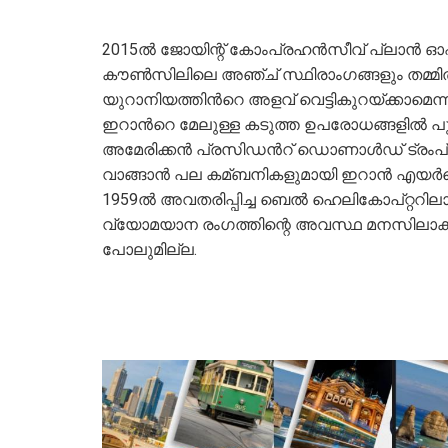
2015ല്‍ ജോയിന്റ് കോംപ്രഹൻസീവ് പ്ലാൻ 
കൗണ്‍സിലിലെ അഞ്ച് സ്ഥിരാംഗങ്ങളും തമ്മില്‍ 
യുറാനിയത്തിന്‍റെ അളവ് വെട്ടികുറയ്ക്കാമെന
ഇറാന്‍റെ മേലുള്ള കടുത്ത ഉപരോധങ്ങളില്‍ പ
അമേരിക്കൻ പ്രസിഡന്‍റ് ഡൊണാള്‍ഡ് ട്രംപ് കര
വാങ്ങാൻ പല കമ്ബനികളുമായി ഇറാൻ എയർലൈ
1959ല്‍ അവതരിപ്പിച്ച ബെല്‍ ഹെലികോപ്റ്ററി
വ്യോമയാന രംഗത്തിന്റെ അവസ്ഥ മനസിലാക്
പോലുമില്ല.