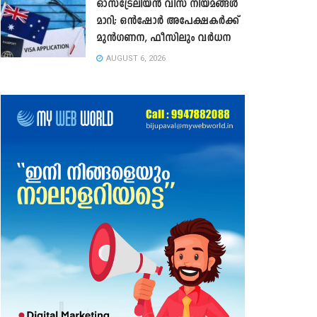
ഓസ്‌ട്രേലിയൻ വിസ നിയമങ്ങൾ
മാറി; ഒൻഷോർ അപേക്ഷകർക്ക്
മുൻഗണന, ഫീസിലും വർധന
AUGUST 6, 2026