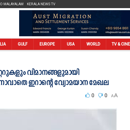
LO MALAYALAM
KERALA NEWS TV
LIA
GULF
EUROPE
USA
WORLD
TV & CIN
റുകളും വിമാനങ്ങളുമായി
ാനാവാതെ ഇറാന്‍റെ വ്യോമയാന മേഖല
0
0
A
A