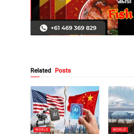
Related
Posts
WORLD
WORLD