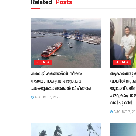
Related
Posts
KERALA
KERALA
കരവഴി കണ്ടെയ്നർ നീക്കം
ആകാശത്തു വെച
നടത്താനാകുന്ന രാജ്യാന്തര
വാതില്‍ തുറക്
ചരക്കുകവാടമാകാൻ വിഴിഞ്ഞം!
യുവാവ് മജിസ്ട
പരാക്രമം, ജാ
AUGUST 7, 2026
വലിച്ചുകീറി
AUGUST 7, 20