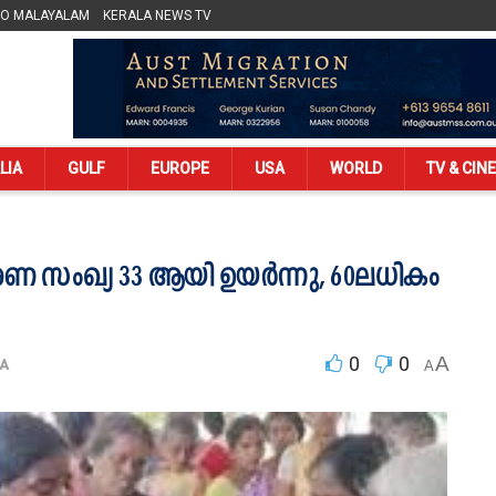
LO MALAYALAM
KERALA NEWS TV
LIA
GULF
EUROPE
USA
WORLD
TV & CIN
; മരണ സംഖ്യ 33 ആയി ഉയർന്നു, 60ലധികം
0
0
A
A
A