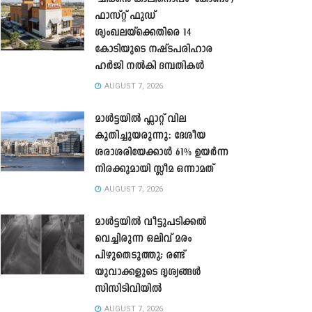
ഫാസ്റ്റ് ഫുഡ്
ശൃംഖലയ്ക്കെതിരെ 14
കോടിയുടെ നഷ്ടപരിഹാര
ഹർജി നൽകി ദമ്പതികൾ
AUGUST 7, 2026
മാൾട്ടയിൽ ഫ്ലാറ്റ് വില
കുതിച്ചുയരുന്നു: ദേശീയ
ശരാശരിയേക്കാൾ 61% ഉയർന്ന
നിരക്കുമായി സ്ലീമ ഒന്നാമത്
AUGUST 7, 2026
മാൾട്ടയിൽ വീട്ടുപടിക്കൽ
വെച്ചിരുന്ന ഒലിവ് മരം
പിഴുതെടുത്തു; രണ്ട്
യുവാക്കളുടെ ദൃശ്യങ്ങൾ
സിസിടിവിയിൽ
AUGUST 7, 2026