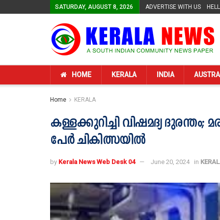
SATURDAY, AUGUST 8, 2026
ADVERTISE WITH US
HEL
HOME
KERALA
INDIA
AUSTRA
Home
KERALA
കള്ളക്കുറിച്ചി വിഷമദ്യ ദുരന്തം
പേർ ചികിത്സയിൽ
by
Kerala News Web Desk 04
June 20, 2024
in
KERAL