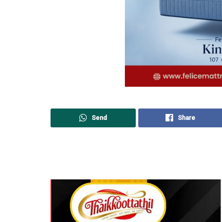
Send
Share