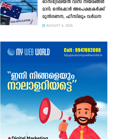
ഓസ്‌ട്രേലിയൻ വിസ നിയമങ്ങൾ
മാറി; ഒൻഷോർ അപേക്ഷകർക്ക്
മുൻഗണന, ഫീസിലും വർധന
AUGUST 6, 2026