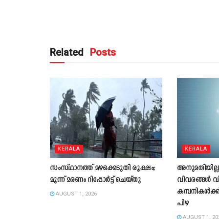
Related
Posts
KERALA
KERALA
സംസ്ഥാനത്ത് മഴക്കെടുതി രൂക്ഷം;
അനുമതിയില്ല
മൂന്ന് മരണം റിപ്പോർട്ട് ചെയ്തു
വിവരങ്ങൾ വ
കമ്പനികൾക്ക
AUGUST 1, 2026
പിഴ
AUGUST 1, 20