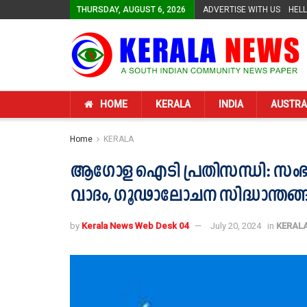
THURSDAY, AUGUST 6, 2026
ADVERTISE WITH US
HEL
HOME
KERALA
INDIA
AUSTRA
Home
KERALA
ആഗോള ഐടി പ്രതിസന്ധി: സംഭവിച
വാദം, ഗൂഢാലോചന സിദ്ധാന്തങ്ങള
by
Kerala News Web Desk 04
July 20, 2024
in
KERAL