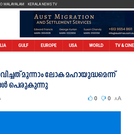
LO MALAYALAM
KERALA NEWS TV
LIA
GULF
EUROPE
USA
WORLD
TV & CIN
്ചത് മൂന്നാം ലോക മഹായുദ്ധമെന്ന്
്‍ പെരുകുന്നു
0
0
A
A
A