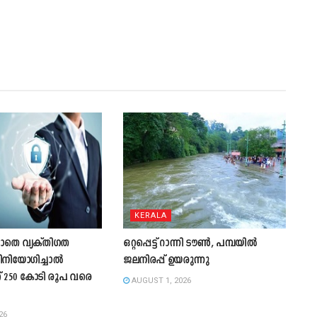
KERALA
ാതെ വ്യക്തിഗത
ഒറ്റപ്പെട്ട് റാന്നി ടൗൺ, പമ്പയിൽ
ിനിയോഗിച്ചാൽ
ജലനിരപ്പ് ഉയരുന്നു
് 250 കോടി രൂപ വരെ
AUGUST 1, 2026
26