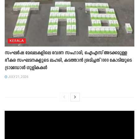
KERALA
സംഘ‍ർഷ മേഖലകളിലെ വേദന സംഹാരി, ഐഎസ് അടക്കമുള്ള
ഭീകര സംഘടനകളുടെ ലഹരി, കടത്താൻ ശ്രമിച്ചത് 1000 കോടിയുടെ
ട്രാമഡോൾ ഗുളികകൾ
JULY 21, 2026