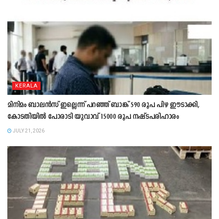
KERALA
മിനിമം ബാലൻസ് ഇല്ലെന്ന് പറഞ്ഞ് ബാങ്ക് 590 രൂപ പിഴ ഈടാക്കി,
കോടതിയിൽ പോരാടി യുവാവ് 15000 രൂപ നഷ്ടപരിഹാരം
JULY 21, 2026