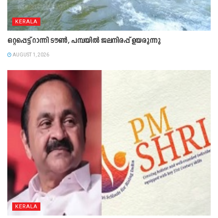
KERALA
ഒറ്റപ്പെട്ട് റാന്നി ടൗൺ, പമ്പയിൽ ജലനിരപ്പ് ഉയരുന്നു
AUGUST 1, 2026
KERALA