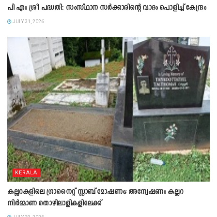
പി എം ശ്രീ പദ്ധതി: സംസ്ഥാന സർക്കാരിന്റെ വാദം പൊളിച്ച് കേന്ദ്രം
JULY 31, 2026
KERALA
കല്ലറകളിലെ ഗ്രാനൈറ്റ് സ്ലാബ് മോഷണം; അന്വേഷണം കല്ലറ
നിർമ്മാണ തൊഴിലാളികളിലേക്ക്