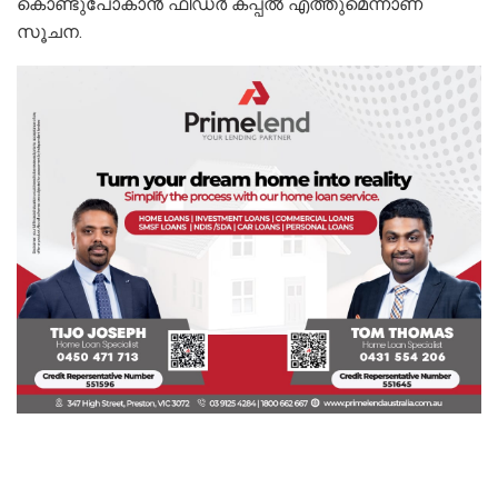
കൊണ്ടുപോകാൻ ഫീഡർ കപ്പൽ എത്തുമെന്നാണ്
സൂചന.