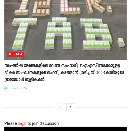
KERALA
സംഘ‍ർഷ മേഖലകളിലെ വേദന സംഹാരി, ഐഎസ് അടക്കമുള്ള
ഭീകര സംഘടനകളുടെ ലഹരി, കടത്താൻ ശ്രമിച്ചത് 1000 കോടിയുടെ
ട്രാമഡോൾ ഗുളികകൾ
JULY 21, 2026
Please
login
to join discussion