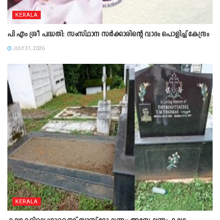
KERALA
പി എം ശ്രീ പദ്ധതി: സംസ്ഥാന സർക്കാരിന്റെ വാദം പൊളിച്ച് കേന്ദ്രം
JULY 31, 2026
KERALA