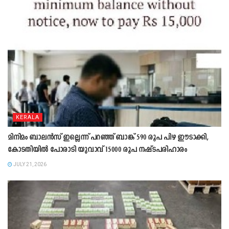
KERALA
മിനിമം ബാലൻസ് ഇല്ലെന്ന് പറഞ്ഞ് ബാങ്ക് 590 രൂപ പിഴ ഈടാക്കി,
കോടതിയിൽ പോരാടി യുവാവ് 15000 രൂപ നഷ്ടപരിഹാരം
JULY 21, 2026