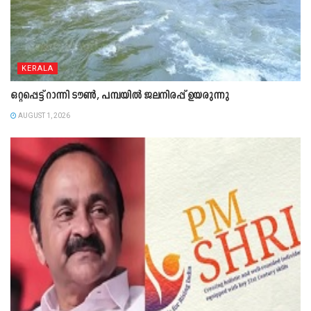
KERALA
ഒറ്റപ്പെട്ട് റാന്നി ടൗൺ, പമ്പയിൽ ജലനിരപ്പ് ഉയരുന്നു
AUGUST 1, 2026