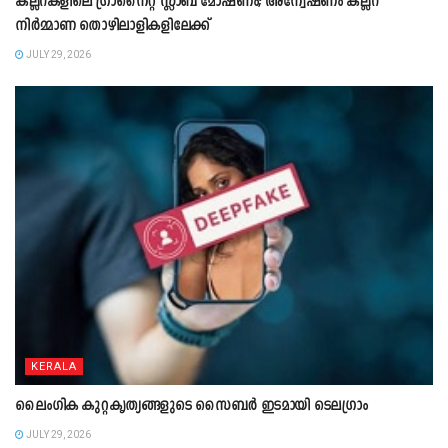
കല്ലറകളിലെ ഗ്രാനൈറ്റ് സ്ലാബ് മോഷണം; അന്വേഷണം കല്ലറ
നിർമ്മാണ തൊഴിലാളികളിലേക്ക്
JULY 29, 2026
KERALA
ലൈംഗിക കുറ്റകൃത്യങ്ങളുടെ സൈബർ ഇടമായി ടെലഗ്രാം
JULY 29, 2026