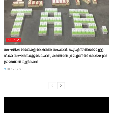
KERALA
സംഘ‍ർഷ മേഖലകളിലെ വേദന സംഹാരി, ഐഎസ് അടക്കമുള്ള
ഭീകര സംഘടനകളുടെ ലഹരി, കടത്താൻ ശ്രമിച്ചത് 1000 കോടിയുടെ
ട്രാമഡോൾ ഗുളികകൾ
JULY 21, 2026