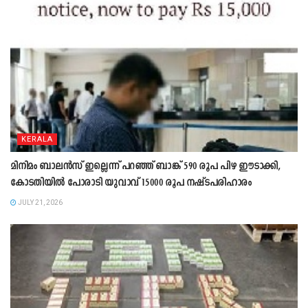
KERALA
മിനിമം ബാലൻസ് ഇല്ലെന്ന് പറഞ്ഞ് ബാങ്ക് 590 രൂപ പിഴ ഈടാക്കി,
കോടതിയിൽ പോരാടി യുവാവ് 15000 രൂപ നഷ്ടപരിഹാരം
JULY 21, 2026