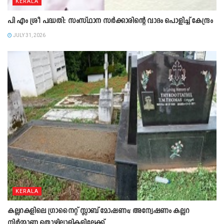
KERALA
പി എം ശ്രീ പദ്ധതി: സംസ്ഥാന സർക്കാരിന്റെ വാദം പൊളിച്ച് കേന്ദ്രം
JULY 31, 2026
KERALA
കല്ലറകളിലെ ഗ്രാനൈറ്റ് സ്ലാബ് മോഷണം; അന്വേഷണം കല്ലറ
നിർമ്മാണ തൊഴിലാളികളിലേക്ക്