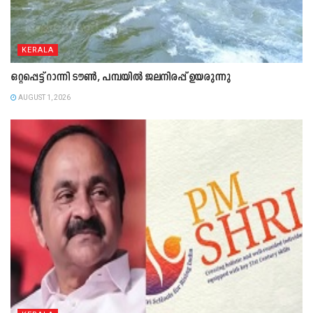
KERALA
ഒറ്റപ്പെട്ട് റാന്നി ടൗൺ, പമ്പയിൽ ജലനിരപ്പ് ഉയരുന്നു
AUGUST 1, 2026