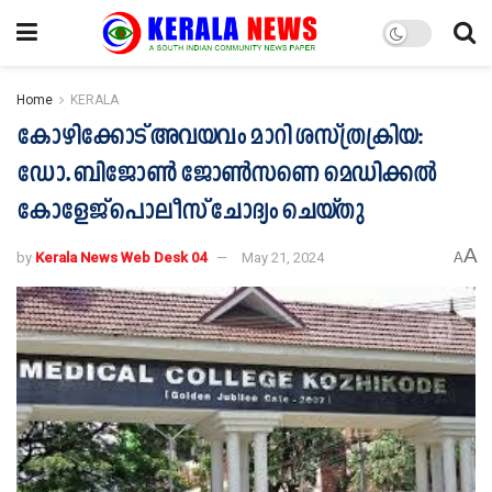
Home
KERALA
കോഴിക്കോട് അവയവം മാറി ശസ്ത്രക്രിയ:
ഡോ. ബിജോൺ ജോൺസണെ മെഡിക്കൽ
കോളേജ് പൊലീസ് ചോദ്യം ചെയ്തു
A
by
Kerala News Web Desk 04
May 21, 2024
A