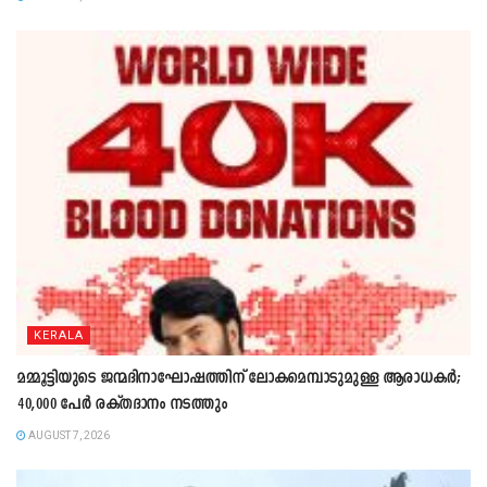
KERALA
മമ്മൂട്ടിയുടെ ജന്മദിനാഘോഷത്തിന് ലോകമെമ്പാടുമുള്ള ആരാധകർ;
40,000 പേർ രക്തദാനം നടത്തും
AUGUST 7, 2026