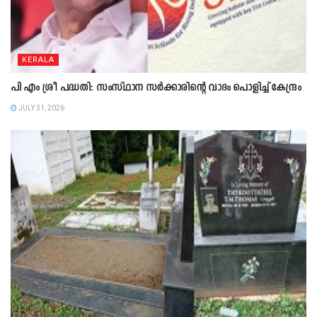
KERALA
പി എം ശ്രീ പദ്ധതി: സംസ്ഥാന സർക്കാരിന്റെ വാദം പൊളിച്ച് കേന്ദ്രം
JULY 31, 2026