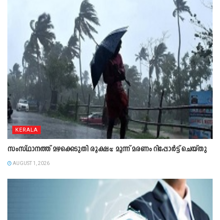
KERALA
സംസ്ഥാനത്ത് മഴക്കെടുതി രൂക്ഷം; മൂന്ന് മരണം റിപ്പോർട്ട് ചെയ്തു
AUGUST 1, 2026