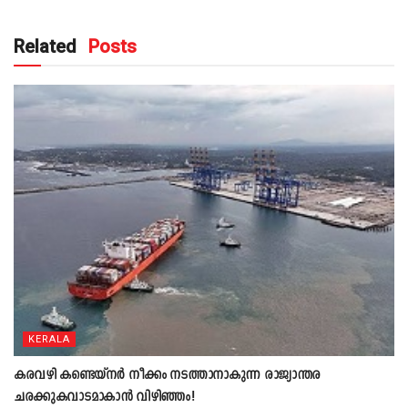
Related
Posts
KERALA
കരവഴി കണ്ടെയ്നർ നീക്കം നടത്താനാകുന്ന രാജ്യാന്തര
ചരക്കുകവാടമാകാൻ വിഴിഞ്ഞം!