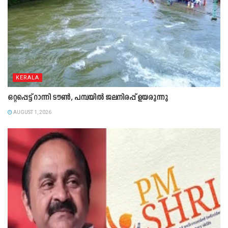
KERALA
ഒറ്റപ്പെട്ട് റാന്നി ടൗൺ, പമ്പയിൽ ജലനിരപ്പ് ഉയരുന്നു
AUGUST 1, 2026