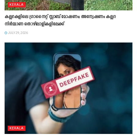
KERALA
കല്ലറകളിലെ ഗ്രാനൈറ്റ് സ്ലാബ് മോഷണം; അന്വേഷണം കല്ലറ
നിർമ്മാണ തൊഴിലാളികളിലേക്ക്
JULY 29, 2026
KERALA