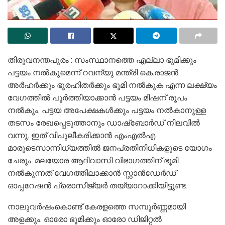
തിരുവനന്തപുരം : സംസ്ഥാനത്തെ എല്ലാ ഭൂമിക്കും
പട്ടയം നൽകുമെന്ന് റവന്യു മന്ത്രി കെ.രാജൻ.
അർഹർക്കും ഭൂരഹിതർക്കും ഭൂമി നൽകുക എന്ന ലക്ഷ്യം
വേഗത്തിൽ പൂർത്തിയാക്കാൻ പട്ടയം മിഷന് രൂപം
നൽകും. പട്ടയ അപേക്ഷകൾക്കും പട്ടയം നൽകാനുള്ള
തടസം രേഖപ്പെടുത്താനും ഡാഷ്ബോർഡ് നിലവിൽ
വന്നു. ഇത് വിപുലീകരിക്കാൻ എംഎൽഎ
മാരുടെസാന്നിധ്യത്തിൽ ജനപ്രതിനിധികളുടെ യോഗം
ചേരും. മലയോര ആദിവാസി വിഭാഗത്തിന് ഭൂമി
നൽകുന്നത് വേഗത്തിലാക്കാൻ സ്റ്റാൻഡേർഡ്
ഓപ്പറേഷൻ പ്രൊസീജ്യർ തയ്യാറാക്കിയിട്ടുണ്ട.
നാലുവർഷംകൊണ്ട് കേരളത്തെ സമ്പൂർണ്ണമായി
അളക്കും. ഓരോ ഭൂമിക്കും ഓരോ ഡിജിറ്റൽ