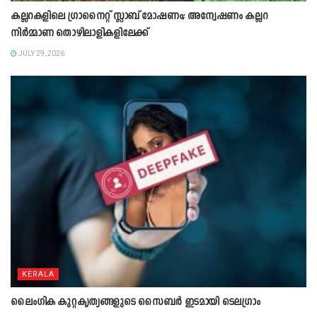
കല്ലറകളിലെ ഗ്രാനൈറ്റ് സ്ലാബ് മോഷണം; അന്വേഷണം കല്ലറ
നിർമ്മാണ തൊഴിലാളികളിലേക്ക്
JULY 29, 2026
KERALA
ലൈംഗിക കുറ്റകൃത്യങ്ങളുടെ സൈബർ ഇടമായി ടെലഗ്രാം