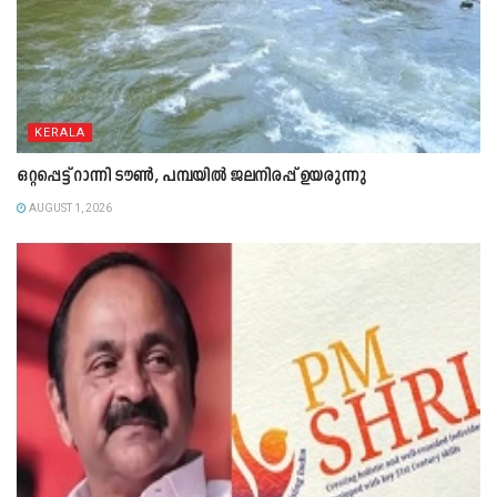
KERALA
ഒറ്റപ്പെട്ട് റാന്നി ടൗൺ, പമ്പയിൽ ജലനിരപ്പ് ഉയരുന്നു
AUGUST 1, 2026