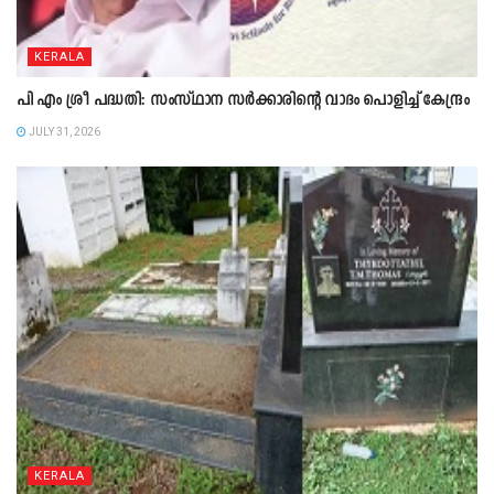
KERALA
പി എം ശ്രീ പദ്ധതി: സംസ്ഥാന സർക്കാരിന്റെ വാദം പൊളിച്ച് കേന്ദ്രം
JULY 31, 2026
KERALA