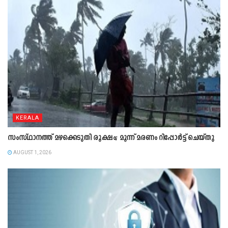
KERALA
സംസ്ഥാനത്ത് മഴക്കെടുതി രൂക്ഷം; മൂന്ന് മരണം റിപ്പോർട്ട് ചെയ്തു
AUGUST 1, 2026