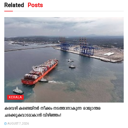
Related
Posts
KERALA
കരവഴി കണ്ടെയ്നർ നീക്കം നടത്താനാകുന്ന രാജ്യാന്തര
ചരക്കുകവാടമാകാൻ വിഴിഞ്ഞം!
AUGUST 7, 2026