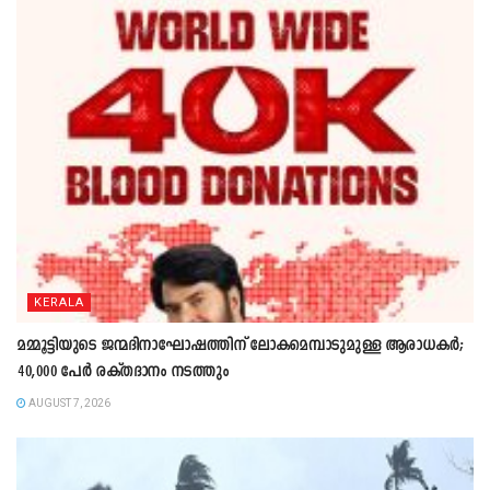
KERALA
മമ്മൂട്ടിയുടെ ജന്മദിനാഘോഷത്തിന് ലോകമെമ്പാടുമുള്ള ആരാധകർ;
40,000 പേർ രക്തദാനം നടത്തും
AUGUST 7, 2026