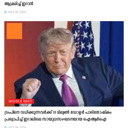
ആക്രമിച്ച് ഇറാൻ
JULY 18, 2026
MIDDLE EAST
ട്രംപിനെ വധിക്കുന്നവർക്ക് 10 മില്യൺ ഡോളർ പാരിതോഷികം
പ്രഖ്യാപിച്ച് ഇറാഖിലെ സായുധസംഘടനയായ ഐആർഐ
JULY 18, 2026