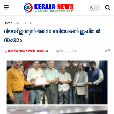
Home
MIDDLE EAST
റിയാദ് ഇന്ത്യൻ അസോസിയേഷൻ ഇഫ്‌താർ
സംഗമം
A
by
Kerala News Web Desk 04
April 18, 2023
A