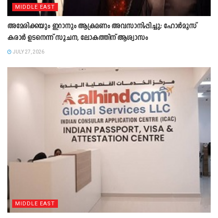
MIDDLE EAST
അമേരിക്കയും ഇറാനും ആക്രമണം അവസാനിപ്പിച്ചു; ഹോർമൂസ്
കരാർ ഉടനെന്ന് സൂചന, ലോകത്തിന് ആശ്വാസം
JULY 27, 2026
MIDDLE EAST