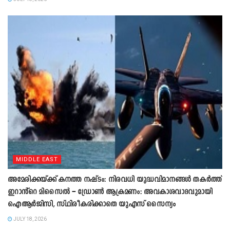
MIDDLE EAST
അമേരിക്കയ്ക്ക് കനത്ത നഷ്ടം: നിരവധി യുദ്ധവിമാനങ്ങൾ തകർത്ത്
ഇറാൻ്റെ മിസൈൽ – ഡ്രോൺ ആക്രമണം: അവകാശവാദവുമായി
ഐആർജിസി, സ്ഥിരീകരിക്കാതെ യുഎസ് സൈന്യം
JULY 18, 2026