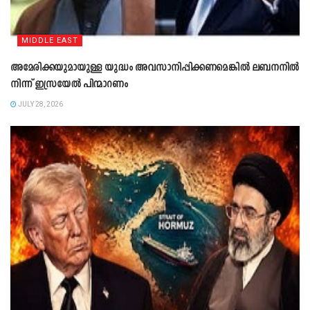
MIDDLE EAST
അമേരിക്കയുമായുള്ള യുദ്ധം അവസാനിപ്പിക്കണമെങ്കിൽ ലബനനിൽ
നിന്ന് ഇസ്രയേൽ പിന്മാറണം
JULY 28, 2026