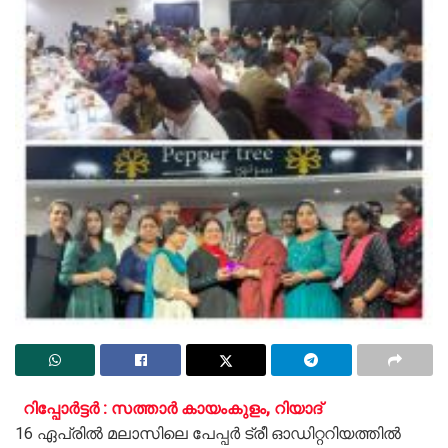
റിപ്പോർട്ടർ : സത്താർ കായംകുളം, റിയാദ്
16 ഏപ്രിൽ മലാസിലെ പേപ്പർ ട്രീ ഓഡിറ്ററിയത്തിൽ