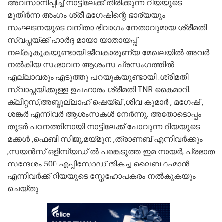
അവസാനിപ്പിച്ച് നാട്ടിലേക്ക് തിരിക്കുന്ന റിയയുടെ
മുതിർന്ന അംഗം ശ്രീ മഗേഷിന്റെ ഭാര്യയും
സംഘടനയുടെ വനിതാ ഭിവാഗം നേതാവുമായ ശ്രീമതി
സ്വപ്നയ്ക്ക് ഹാർദ്ദ മായാ യാതായപ്പ്
നല്കുകുകയുണ്ടായി.ജീവകാരുണ്യ മേഖലയിൽ അവർ
നൽകിയ സംഭാവന ആശംസ പ്രസംഗത്തിൽ
എല്ലാവരും എടുത്തു പറയുകയുണ്ടായി .ശ്രീമതി
സ്വാപ്നയിക്കുള്ള ഉപഹാരം ശ്രീമതി TNR കൈമാറി.
ക്ലീറ്റസ്,അബ്ദുല്ലാഹ് ഷെയ്ഖ് ,ശിവ കുമാർ , മഗേഷ് ,
ശങ്കർ എന്നിവർ ആശംസകൾ നേർന്നു. അതോടൊപ്പം
തുടർ പഠനത്തിനായി നാട്ടിലേക്ക് പോവുന്ന റിയയുടെ
മക്കൾ ,ഫെബി സിജു,മയ്മൂന ,ത്രാണബ് എന്നിവർക്കും
,സയൻസ് ഒളിമ്പ്യഡ് ൽ പങ്കെടുത്ത ഇമ നായര്‍, പ്രഭാത
സന്ദേശം 500 എപ്പിസോഡ് തികച്ച ലൈബ റഹ്മാൻ
എന്നിവർക്ക് റിയയുടെ സ്നേഹോപകരം നൽകുകയും
ചെയ്തു