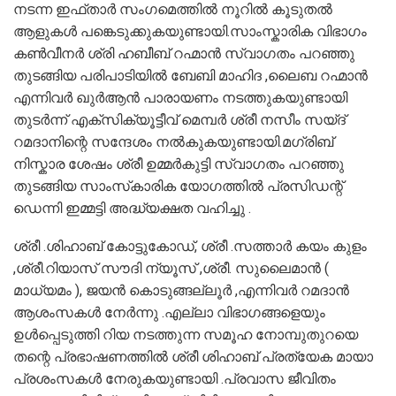
നടന്ന ഇഫ്താർ സംഗമെത്തിൽ നൂറിൽ കൂടുതൽ
ആളുകൾ പങ്കെടുക്കുകയുണ്ടായി.സാംസ്കാരിക വിഭാഗം
കൺവീനർ ശ്രി ഹബീബ് റഹ്മാൻ സ്വാഗതം പറഞ്ഞു
തുടങ്ങിയ പരിപാടിയിൽ ബേബി മാഹിദ ,ലൈബ റഹ്മാൻ
എന്നിവർ ഖുർആൻ പാരായണം നടത്തുകയുണ്ടായി
തുടർന്ന് എക്സിക്യൂട്ടീവ് മെമ്പർ ശ്രീ നസീം സയ്ദ്
റമദാനിന്റെ സന്ദേശം നൽകുകയുണ്ടായി.മഗ്‌രിബ്
നിസ്കാര ശേഷം ശ്രീ ഉമ്മർകുട്ടി സ്വാഗതം പറഞ്ഞു
തുടങ്ങിയ സാംസ്‌കാരിക യോഗത്തിൽ പ്രസിഡന്റ്
ഡെന്നി ഇമ്മട്ടി അദ്ധ്യക്ഷത വഹിച്ചു .
ശ്രീ .ശിഹാബ് കോട്ടുകോഡ്, ശ്രീ .സത്താർ കയം കുളം
,ശ്രീ.റിയാസ് സൗദി ന്യൂസ് ,ശ്രീ. സുലൈമാൻ (
മാധ്യമം ), ജയൻ കൊടുങ്ങല്ലൂർ ,എന്നിവർ റമദാൻ
ആശംസകൾ നേർന്നു .എല്ലാ വിഭാഗങ്ങളെയും
ഉൾപ്പെടുത്തി റിയ നടത്തുന്ന സമൂഹ നോമ്പുതുറയെ
തന്റെ പ്രഭാഷണത്തിൽ ശ്രീ ശിഹാബ് പ്രത്യേക മായാ
പ്രശംസകൾ നേരുകയുണ്ടായി .പ്രവാസ ജീവിതം