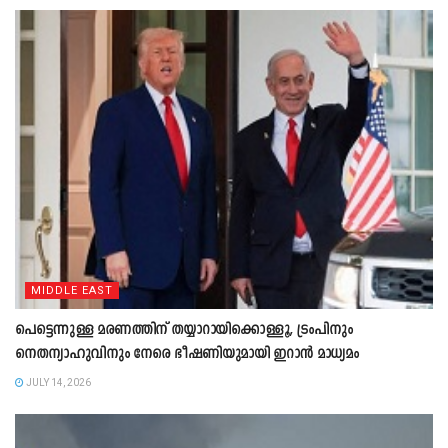
MIDDLE EAST
പെട്ടെന്നുള്ള മരണത്തിന് തയ്യാറായിക്കൊള്ളൂ, ട്രംപിനും
നെതന്യാഹുവിനും നേരെ ഭീഷണിയുമായി ഇറാൻ മാധ്യമം
JULY 14, 2026