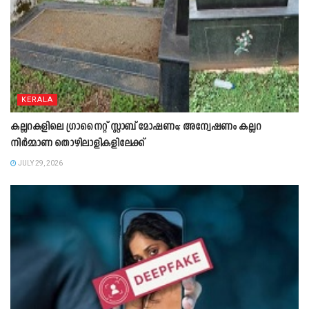
KERALA
കല്ലറകളിലെ ഗ്രാനൈറ്റ് സ്ലാബ് മോഷണം; അന്വേഷണം കല്ലറ
നിർമ്മാണ തൊഴിലാളികളിലേക്ക്
JULY 29, 2026