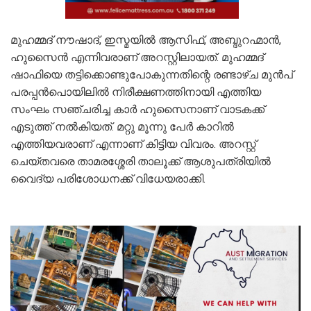
മുഹമ്മദ് നൗഷാദ്, ഇസ്മയിൽ ആസിഫ്, അബ്ദുറഹ്മാൻ,
ഹുസൈൻ എന്നിവരാണ് അറസ്റ്റിലായത്. മുഹമ്മദ്
ഷാഫിയെ തട്ടിക്കൊണ്ടുപോകുന്നതിന്റെ രണ്ടാഴ്ച മുൻപ്
പരപ്പൻപൊയിലിൽ നിരീക്ഷണത്തിനായി എത്തിയ
സംഘം സഞ്ചരിച്ച കാർ ഹുസൈനാണ് വാടകക്ക്
എടുത്ത് നൽകിയത്. മറ്റു മൂന്നു പേർ കാറിൽ
എത്തിയവരാണ് എന്നാണ് കിട്ടിയ വിവരം. അറസ്റ്റ്
ചെയ്തവരെ താമരശ്ശേരി താലൂക്ക് ആശുപത്രിയിൽ
വൈദ്യ പരിശോധനക്ക് വിധേയരാക്കി.