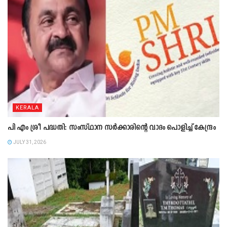
KERALA
പി എം ശ്രീ പദ്ധതി: സംസ്ഥാന സർക്കാരിന്റെ വാദം പൊളിച്ച് കേന്ദ്രം
JULY 31, 2026