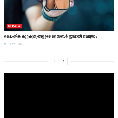
KERALA
ലൈംഗിക കുറ്റകൃത്യങ്ങളുടെ സൈബർ ഇടമായി ടെലഗ്രാം
JULY 29, 2026