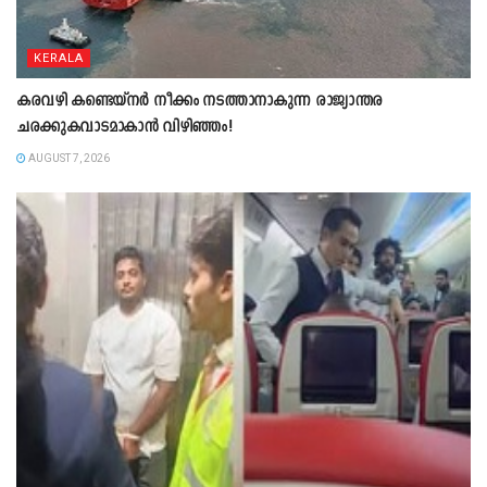
KERALA
കരവഴി കണ്ടെയ്നർ നീക്കം നടത്താനാകുന്ന രാജ്യാന്തര
ചരക്കുകവാടമാകാൻ വിഴിഞ്ഞം!
AUGUST 7, 2026