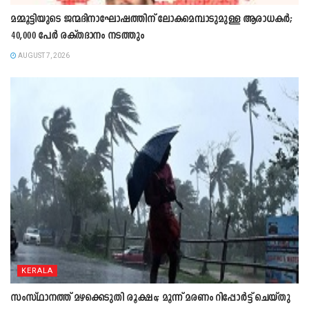
മമ്മൂട്ടിയുടെ ജന്മദിനാഘോഷത്തിന് ലോകമെമ്പാടുമുള്ള ആരാധകർ;
40,000 പേർ രക്തദാനം നടത്തും
AUGUST 7, 2026
KERALA
സംസ്ഥാനത്ത് മഴക്കെടുതി രൂക്ഷം; മൂന്ന് മരണം റിപ്പോർട്ട് ചെയ്തു