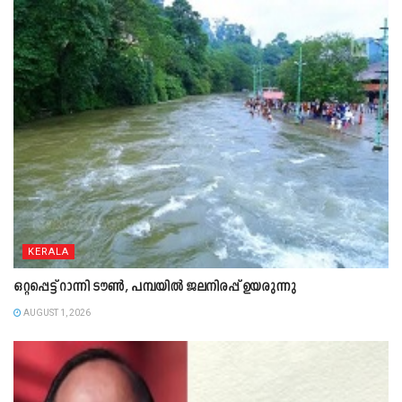
KERALA
ഒറ്റപ്പെട്ട് റാന്നി ടൗൺ, പമ്പയിൽ ജലനിരപ്പ് ഉയരുന്നു
AUGUST 1, 2026