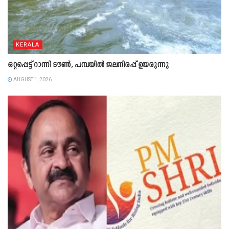
KERALA
ഒറ്റപ്പെട്ട് റാന്നി ടൗൺ, പമ്പയിൽ ജലനിരപ്പ് ഉയരുന്നു
AUGUST 1, 2026