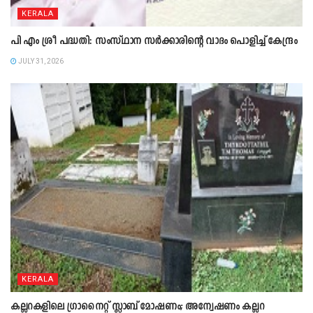
KERALA
പി എം ശ്രീ പദ്ധതി: സംസ്ഥാന സർക്കാരിന്റെ വാദം പൊളിച്ച് കേന്ദ്രം
JULY 31, 2026
KERALA
കല്ലറകളിലെ ഗ്രാനൈറ്റ് സ്ലാബ് മോഷണം; അന്വേഷണം കല്ലറ