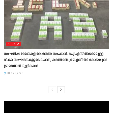
KERALA
സംഘ‍ർഷ മേഖലകളിലെ വേദന സംഹാരി, ഐഎസ് അടക്കമുള്ള
ഭീകര സംഘടനകളുടെ ലഹരി, കടത്താൻ ശ്രമിച്ചത് 1000 കോടിയുടെ
ട്രാമഡോൾ ഗുളികകൾ
JULY 21, 2026