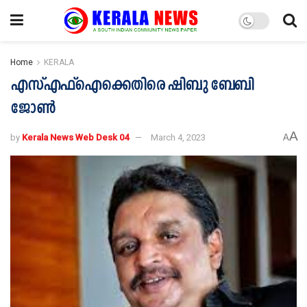
Home
KERALA
എസ്എഫ്ഐക്കെതിരെ ഷിബു ബേബി
ജോണ്‍
A
by
Kerala News Web Desk 04
March 4, 2023
A