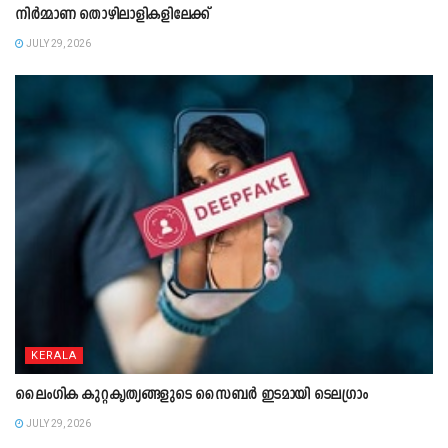
നിർമ്മാണ തൊഴിലാളികളിലേക്ക്
JULY 29, 2026
KERALA
ലൈംഗിക കുറ്റകൃത്യങ്ങളുടെ സൈബർ ഇടമായി ടെലഗ്രാം
JULY 29, 2026