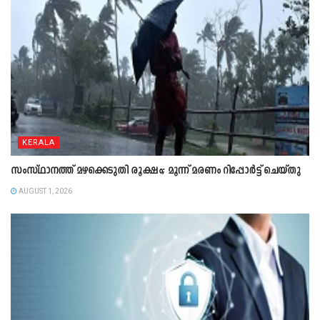
KERALA
സംസ്ഥാനത്ത് മഴക്കെടുതി രൂക്ഷം; മൂന്ന് മരണം റിപ്പോർട്ട് ചെയ്തു
AUGUST 1, 2026