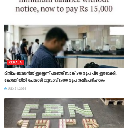
KERALA
മിനിമം ബാലൻസ് ഇല്ലെന്ന് പറഞ്ഞ് ബാങ്ക് 590 രൂപ പിഴ ഈടാക്കി,
കോടതിയിൽ പോരാടി യുവാവ് 15000 രൂപ നഷ്ടപരിഹാരം
JULY 21, 2026