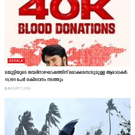
KERALA
മമ്മൂട്ടിയുടെ ജന്മദിനാഘോഷത്തിന് ലോകമെമ്പാടുമുള്ള ആരാധകർ;
40,000 പേർ രക്തദാനം നടത്തും
AUGUST 7, 2026