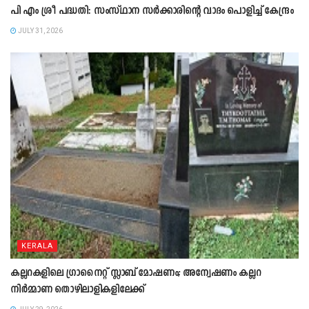
പി എം ശ്രീ പദ്ധതി: സംസ്ഥാന സർക്കാരിന്റെ വാദം പൊളിച്ച് കേന്ദ്രം
JULY 31, 2026
KERALA
കല്ലറകളിലെ ഗ്രാനൈറ്റ് സ്ലാബ് മോഷണം; അന്വേഷണം കല്ലറ
നിർമ്മാണ തൊഴിലാളികളിലേക്ക്