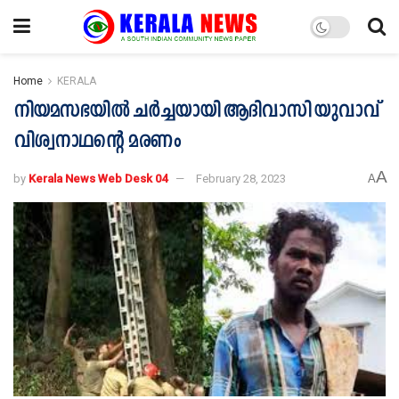
Home
KERALA
നിയമസഭയിൽ ചർച്ചയായി ആദിവാസി യുവാവ്
വിശ്വനാഥന്‍റെ മരണം
A
by
Kerala News Web Desk 04
February 28, 2023
A