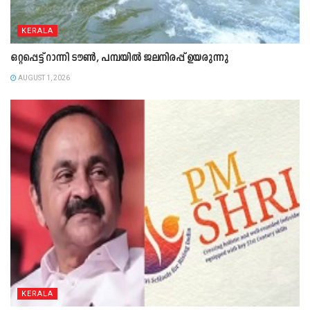
KERALA
ഒറ്റപ്പെട്ട് റാന്നി ടൗൺ, പമ്പയിൽ ജലനിരപ്പ് ഉയരുന്നു
AUGUST 1, 2026
KERALA