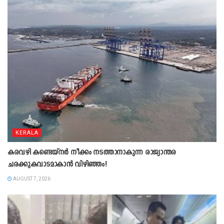
KERALA
കരവഴി കണ്ടെയ്നർ നീക്കം നടത്താനാകുന്ന രാജ്യാന്തര
ചരക്കുകവാടമാകാൻ വിഴിഞ്ഞം!
AUGUST 7, 2026