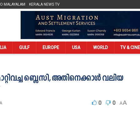
LO MALAYALAM
KERALA NEWS TV
LIA
GULF
EUROPE
USA
WORLD
TV & CIN
 മാറ്റിവച്ച ബ്ലെസി, അതിനെക്കാൾ വലിയ
0
0
A
A
A