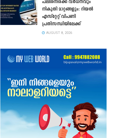
പലിശനിരക്ക് വർധനവും
നികുതി മാറ്റങ്ങളും: റിയൽ
എസ്റ്റേറ്റ് വിപണി
പ്രതിസന്ധിയിലേക്ക്
AUGUST 8, 2026