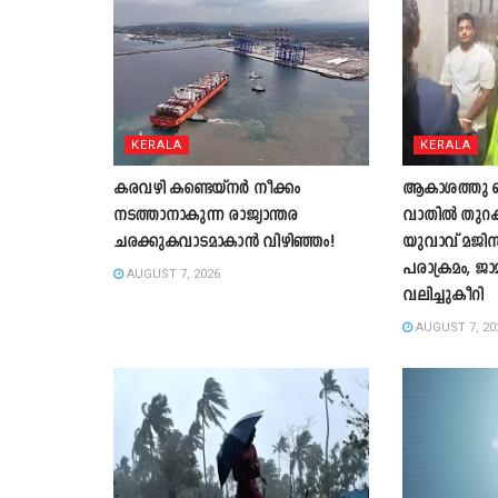
KERALA
KERALA
കരവഴി കണ്ടെയ്നർ നീക്കം
ആകാശത്തു വെച
നടത്താനാകുന്ന രാജ്യാന്തര
വാതില്‍ തുറക്
ചരക്കുകവാടമാകാൻ വിഴിഞ്ഞം!
യുവാവ് മജിസ്ട
പരാക്രമം, ജാ
AUGUST 7, 2026
വലിച്ചുകീറി
AUGUST 7, 20