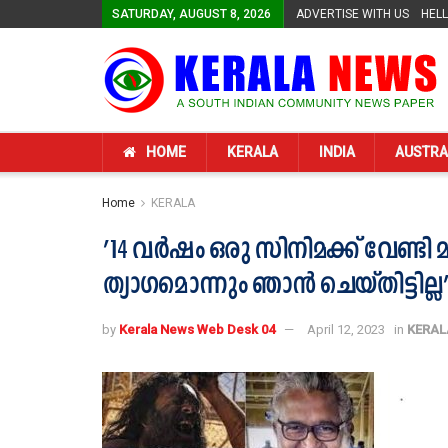
SATURDAY, AUGUST 8, 2026
ADVERTISE WITH US
HEL
HOME
KERALA
INDIA
AUSTRA
Home
KERALA
’14 വർഷം ഒരു സിനിമക്ക് വേണ്ടി
ത്യാഗമൊന്നും ഞാൻ ചെയ്തിട്ടില്ല’
by
Kerala News Web Desk 04
April 12, 2023
in
KERAL