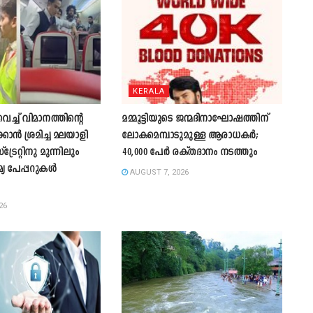
KERALA
്ച് വിമാനത്തിന്റെ
മമ്മൂട്ടിയുടെ ജന്മദിനാഘോഷത്തിന്
കാന്‍ ശ്രമിച്ച മലയാളി
ലോകമെമ്പാടുമുള്ള ആരാധകർ;
്രേറ്റിനു മുന്നിലും
40,000 പേർ രക്തദാനം നടത്തും
മ്യ പേപ്പറുകൾ
AUGUST 7, 2026
26