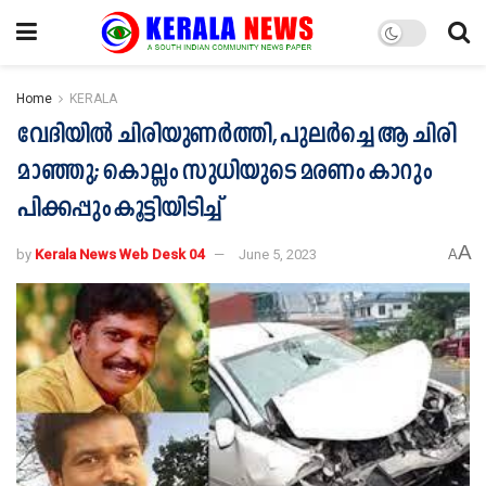
Home
KERALA
വേദിയിൽ ചിരിയുണർത്തി, പുലർച്ചെ ആ ചിരി
മാഞ്ഞു; കൊല്ലം സുധിയുടെ മരണം കാറും
പിക്കപ്പും കൂട്ടിയിടിച്ച്
A
by
Kerala News Web Desk 04
June 5, 2023
A