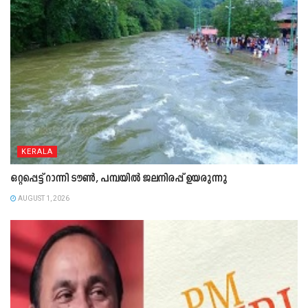
KERALA
ഒറ്റപ്പെട്ട് റാന്നി ടൗൺ, പമ്പയിൽ ജലനിരപ്പ് ഉയരുന്നു
AUGUST 1, 2026