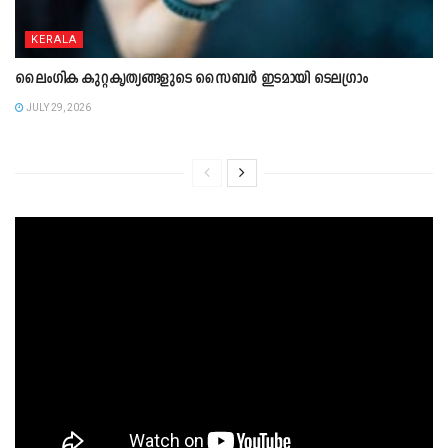
KERALA
ലൈംഗിക കുറ്റകൃത്യങ്ങളുടെ സൈബർ ഇടമായി ടെലഗ്രാം
JULY 29, 2026