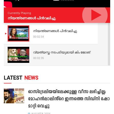
Currently Playing
നിയന്ത്രണങ്ങള്‍ പിന്‍വലിച്ചു.
നിയന്ത്രണങ്ങള്‍ പിന്‍വലിച്ചു.
00:02:54
വ്യത്യസ്ത നടപടിയുമായി കിം ജോങ്
00:02:35
LATEST
NEWS
ഓസ്‌ട്രേലിയയിലേക്കുള്ള വീസ ലഭിച്ചില്ല;
മോഹൻലാലിൻ്റെ ഇന്നത്തെ സിഡ്നി ഷോ
മാറ്റി വെച്ചു
AUGUST 8, 2026