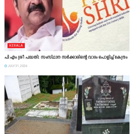
KERALA
പി എം ശ്രീ പദ്ധതി: സംസ്ഥാന സർക്കാരിന്റെ വാദം പൊളിച്ച് കേന്ദ്രം
JULY 31, 2026