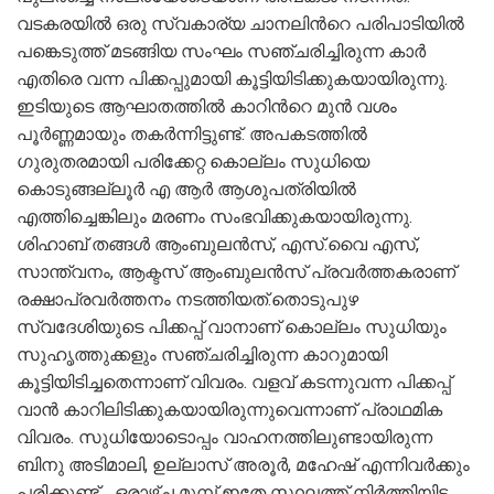
വടകരയിൽ ഒരു സ്വകാര്യ ചാനലിന്‍റെ പരിപാടിയിൽ
പങ്കെടുത്ത് മടങ്ങിയ സംഘം സഞ്ചരിച്ചിരുന്ന കാർ
എതിരെ വന്ന പിക്കപ്പുമായി കൂട്ടിയിടിക്കുകയായിരുന്നു.
ഇടിയുടെ ആഘാതത്തിൽ കാറിന്‍റെ മുൻ വശം
പൂർണ്ണമായും തകർന്നിട്ടുണ്ട്. അപകടത്തിൽ
ഗുരുതരമായി പരിക്കേറ്റ കൊല്ലം സുധിയെ
കൊടുങ്ങല്ലൂർ എ ആർ ആശുപത്രിയിൽ
എത്തിച്ചെങ്കിലും മരണം സംഭവിക്കുകയായിരുന്നു.
ശിഹാബ് തങ്ങൾ ആംബുലൻസ്, എസ്.വൈ എസ്,
സാന്ത്വനം, ആക്ടസ് ആംബുലൻസ് പ്രവർത്തകരാണ്
രക്ഷാപ്രവർത്തനം നടത്തിയത്.തൊടുപുഴ
സ്വദേശിയുടെ പിക്കപ്പ് വാനാണ് കൊല്ലം സുധിയും
സുഹൃത്തുക്കളും സഞ്ചരിച്ചിരുന്ന കാറുമായി
കൂട്ടിയിടിച്ചതെന്നാണ് വിവരം. വളവ് കടന്നുവന്ന പിക്കപ്പ്
വാൻ കാറിലിടിക്കുകയായിരുന്നുവെന്നാണ് പ്രാഥമിക
വിവരം. സുധിയോടൊപ്പം വാഹനത്തിലുണ്ടായിരുന്ന
ബിനു അടിമാലി, ഉല്ലാസ് അരൂർ, മഹേഷ് എന്നിവർക്കും
പരിക്കുണ്ട്. . ഒരാഴ്ച്ച മുമ്പ് ഇതേ സ്ഥലത്ത് നിർത്തിയിട്ട