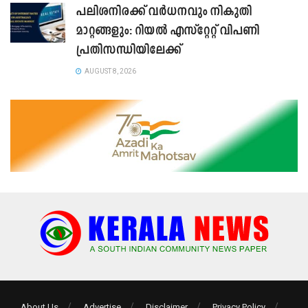
പലിശനിരക്ക് വർധനവും നികുതി
മാറ്റങ്ങളും: റിയൽ എസ്റ്റേറ്റ് വിപണി
പ്രതിസന്ധിയിലേക്ക്
AUGUST 8, 2026
About Us
Advertise
Disclaimer
Privacy Policy