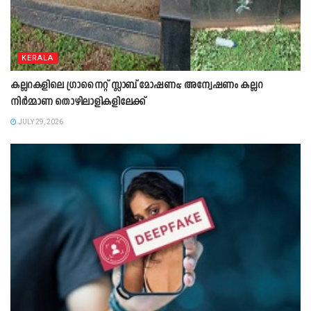
KERALA
കല്ലറകളിലെ ഗ്രാനൈറ്റ് സ്ലാബ് മോഷണം; അന്വേഷണം കല്ലറ
നിർമ്മാണ തൊഴിലാളികളിലേക്ക്
JULY 29, 2026