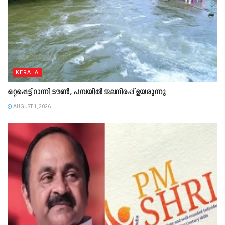
KERALA
ഒറ്റപ്പെട്ട് റാന്നി ടൗൺ, പമ്പയിൽ ജലനിരപ്പ് ഉയരുന്നു
AUGUST 1, 2026