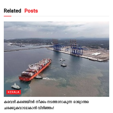
Related
Posts
KERALA
കരവഴി കണ്ടെയ്നർ നീക്കം നടത്താനാകുന്ന രാജ്യാന്തര
ചരക്കുകവാടമാകാൻ വിഴിഞ്ഞം!