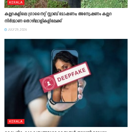
KERALA
കല്ലറകളിലെ ഗ്രാനൈറ്റ് സ്ലാബ് മോഷണം; അന്വേഷണം കല്ലറ
നിർമ്മാണ തൊഴിലാളികളിലേക്ക്
JULY 29, 2026
KERALA