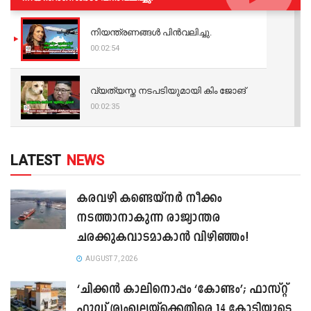
നിയന്ത്രണങ്ങള്‍ പിന്‍വലിച്ചു.
00:02:54
വ്യത്യസ്ത നടപടിയുമായി കിം ജോങ്
00:02:35
LATEST
NEWS
കരവഴി കണ്ടെയ്നർ നീക്കം
നടത്താനാകുന്ന രാജ്യാന്തര
ചരക്കുകവാടമാകാൻ വിഴിഞ്ഞം!
AUGUST 7, 2026
‘ചിക്കൻ കാലിനൊപ്പം ‘കോണ്ടം’; ഫാസ്റ്റ്
ഫുഡ് ശൃംഖലയ്ക്കെതിരെ 14 കോടിയുടെ