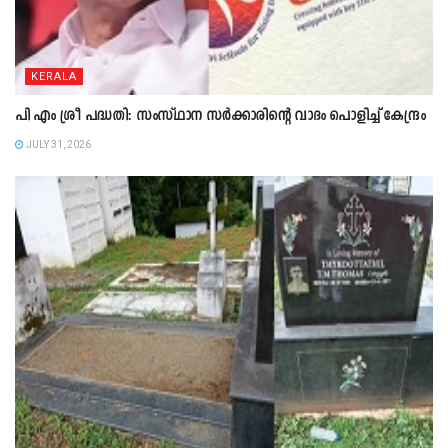
KERALA
പി എം ശ്രീ പദ്ധതി: സംസ്ഥാന സർക്കാരിന്റെ വാദം പൊളിച്ച് കേന്ദ്രം
JULY 31, 2026