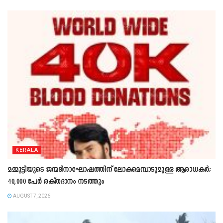
KERALA
മമ്മൂട്ടിയുടെ ജന്മദിനാഘോഷത്തിന് ലോകമെമ്പാടുമുള്ള ആരാധകർ;
40,000 പേർ രക്തദാനം നടത്തും
AUGUST 7, 2026