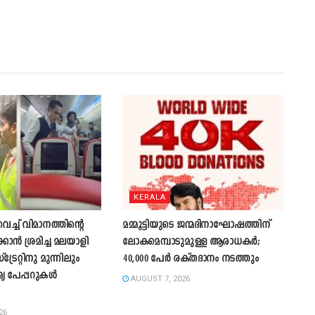
KERALA
്ച് വിമാനത്തിന്റെ
മമ്മൂട്ടിയുടെ ജന്മദിനാഘോഷത്തിന്
കാന്‍ ശ്രമിച്ച മലയാളി
ലോകമെമ്പാടുമുള്ള ആരാധകർ;
്രേറ്റിനു മുന്നിലും
40,000 പേർ രക്തദാനം നടത്തും
മ്യ പേപ്പറുകൾ
AUGUST 7, 2026
26