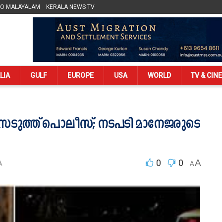
LO MALAYALAM
KERALA NEWS TV
LIA
GULF
EUROPE
USA
WORLD
TV & CIN
സെടുത്ത് പൊലീസ്; നടപടി മാനേജരുടെ
0
0
A
A
A