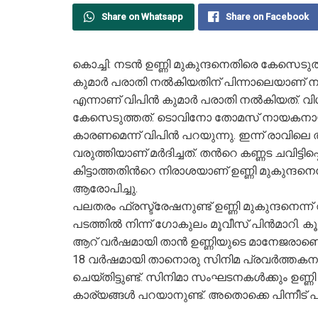
Share on Whatsapp
Share on Facebook
കൊച്ചി: നടൻ ഉണ്ണി മുകുന്ദനെതിരെ കേസെടുത്
കുമാർ പരാതി നൽകിയതിന് പിന്നാലെയാണ് നടപടി
എന്നാണ് വിപിൻ കുമാർ പരാതി നൽകിയത്. വ
കേസെടുത്തത്. ടൊവിനോ തോമസ് നായകനായ ന
കാരണമെന്ന് വിപിൻ പറയുന്നു. ഇന്ന് രാവിലെ തന്
വരുത്തിയാണ് മർദിച്ചത്. തന്‍റെ കണ്ണട ചവിട്ടിപ
കിട്ടാത്തതിന്‍റെ നിരാശയാണ് ഉണ്ണി മുകുന്
ആരോപിച്ചു.
പലതരം ഫ്രസ്ട്രേഷനുണ്ട് ഉണ്ണി മുകുന്ദനെന്
പടത്തിൽ നിന്ന് ഗോകുലം മൂവീസ് പിന്‍മാറി. ക
ആറ് വർഷമായി താൻ ഉണ്ണിയുടെ മാനേജരാണെന്
18 വർഷമായി താനൊരു സിനിമ പ്രവർത്തകനാണ
ചെയ്തിട്ടുണ്ട്. സിനിമാ സംഘടനകൾക്കും ഉണ്ണി 
കാര്യങ്ങൾ പറയാനുണ്ട്. അതൊക്കെ പിന്നീട് പറ