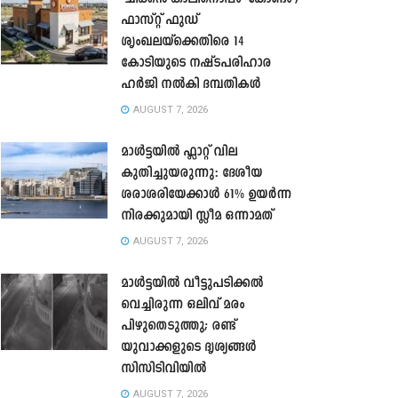
ഫാസ്റ്റ് ഫുഡ്
ശൃംഖലയ്ക്കെതിരെ 14
കോടിയുടെ നഷ്ടപരിഹാര
ഹർജി നൽകി ദമ്പതികൾ
AUGUST 7, 2026
മാൾട്ടയിൽ ഫ്ലാറ്റ് വില
കുതിച്ചുയരുന്നു: ദേശീയ
ശരാശരിയേക്കാൾ 61% ഉയർന്ന
നിരക്കുമായി സ്ലീമ ഒന്നാമത്
AUGUST 7, 2026
മാൾട്ടയിൽ വീട്ടുപടിക്കൽ
വെച്ചിരുന്ന ഒലിവ് മരം
പിഴുതെടുത്തു; രണ്ട്
യുവാക്കളുടെ ദൃശ്യങ്ങൾ
സിസിടിവിയിൽ
AUGUST 7, 2026