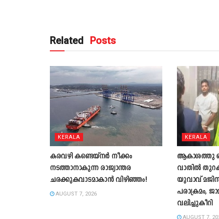
Related
Posts
KERALA
KERALA
കരവഴി കണ്ടെയ്നർ നീക്കം
ആകാശത്തു വെച
നടത്താനാകുന്ന രാജ്യാന്തര
വാതില്‍ തുറക്
ചരക്കുകവാടമാകാൻ വിഴിഞ്ഞം!
യുവാവ് മജിസ്ട
പരാക്രമം, ജാ
AUGUST 7, 2026
വലിച്ചുകീറി
AUGUST 7, 20