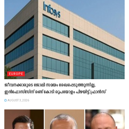
EUROPE
ജീവനക്കാരുടെ ജോലി സമയം രേഖപ്പെടുത്തുന്നില്ല,
ഇൻഫോസിസിന് രണ്ട് കോടി രൂപയോളം പിഴയിട്ട് ഫ്രാൻസ്
AUGUST 3, 2026