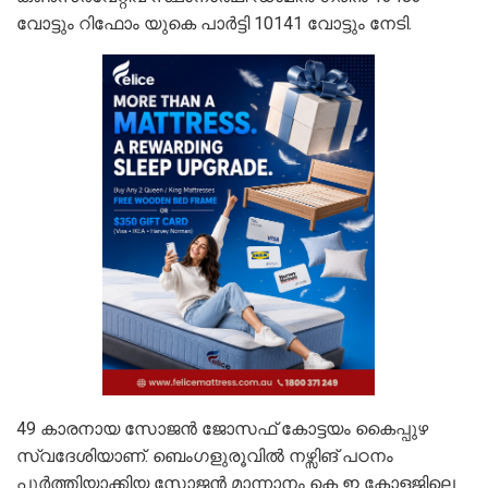
വോട്ടും റിഫോം യുകെ പാർട്ടി 10141 വോട്ടും നേടി.
49 കാരനായ സോജന്‍ ജോസഫ് കോട്ടയം കൈപ്പുഴ
സ്വദേശിയാണ്. ബെംഗളുരൂവിൽ നഴ്സിങ് പഠനം
പൂർത്തിയാക്കിയ സോജൻ മാന്നാനം കെ ഇ കോളജിലെ