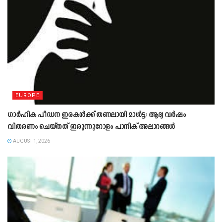
EUROPE
ഗാർഹിക പീഡന ഇരകൾക്ക് തണലായി മാൾട്ട; ആദ്യ വർഷം
വിതരണം ചെയ്തത് ഇരുന്നൂറോളം പാനിക് അലാറങ്ങൾ
AUGUST 1, 2026