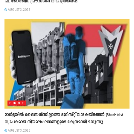
പി. ജോർജിന് പ്രൗഢഗംഭീര യാത്രയയപ്പ്
AUGUST 3, 2026
EUROPE
മാൾട്ടയിൽ ലൈസൻസില്ലാത്ത ടൂറിസ്റ്റ് വാടകയിടങ്ങൾ (Short-lets)
വ്യാപകമായ നിയമലംഘനങ്ങളുടെ കേന്ദ്രമായി മാറുന്നു
AUGUST 3, 2026