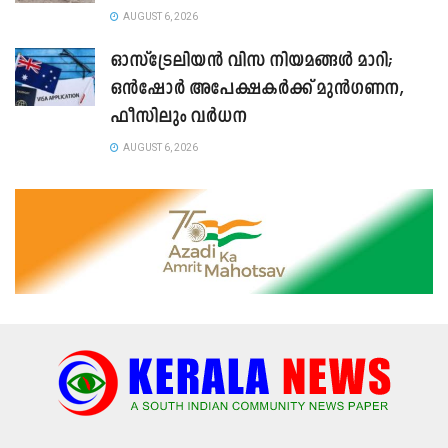
AUGUST 6, 2026
ഓസ്‌ട്രേലിയൻ വിസ നിയമങ്ങൾ മാറി;
ഒൻഷോർ അപേക്ഷകർക്ക് മുൻഗണന,
ഫീസിലും വർധന
AUGUST 6, 2026