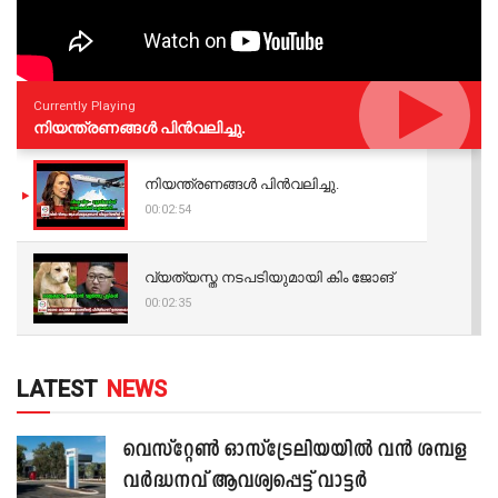
Currently Playing
നിയന്ത്രണങ്ങള്‍ പിന്‍വലിച്ചു.
നിയന്ത്രണങ്ങള്‍ പിന്‍വലിച്ചു.
00:02:54
വ്യത്യസ്ത നടപടിയുമായി കിം ജോങ്
00:02:35
LATEST
NEWS
വെസ്റ്റേൺ ഓസ്‌ട്രേലിയയിൽ വൻ ശമ്പള
വർദ്ധനവ് ആവശ്യപ്പെട്ട് വാട്ടർ