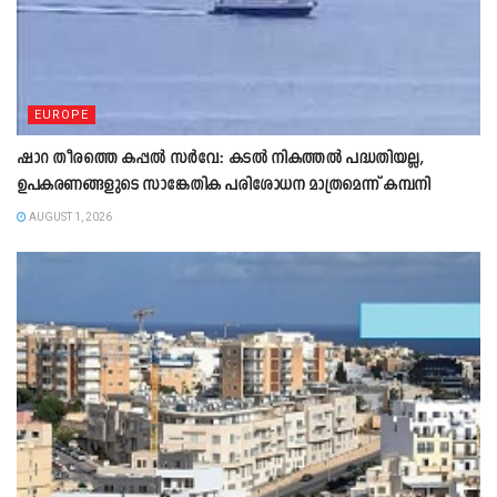
EUROPE
ഷാറ തീരത്തെ കപ്പൽ സർവേ: കടൽ നികത്തൽ പദ്ധതിയല്ല,
ഉപകരണങ്ങളുടെ സാങ്കേതിക പരിശോധന മാത്രമെന്ന് കമ്പനി
AUGUST 1, 2026