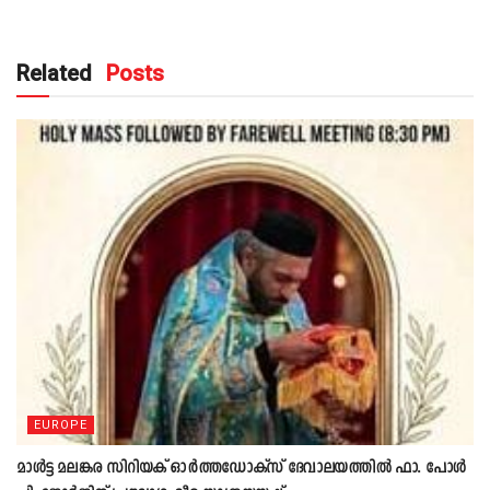
Related
Posts
EUROPE
മാൾട്ട മലങ്കര സിറിയക് ഓർത്തഡോക്സ് ദേവാലയത്തിൽ ഫാ. പോൾ