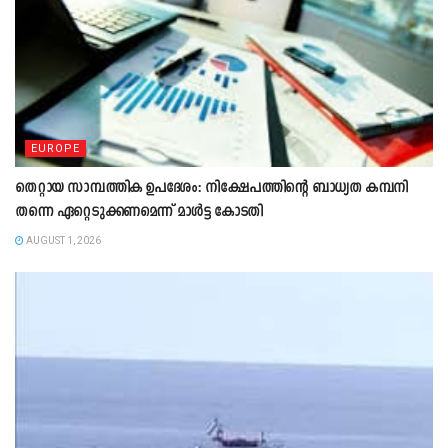
EUROPE
തെറ്റായ സാമ്പത്തിക ഉപദേശം: നിക്ഷേപത്തിന്റെ ബാധ്യത കമ്പനി
തന്നെ ഏറ്റെടുക്കണമെന്ന് മാൾട്ട കോടതി
AUGUST 1, 2026