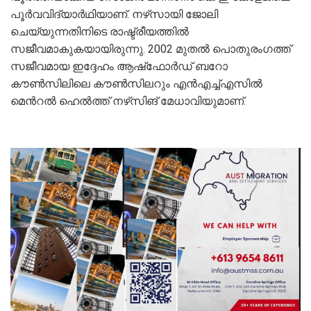
പൂർവവിദ്യാർഥിയാണ്. നഴ്‌സായി ജോലി
ചെയ്യുന്നതിനിടെ രാഷ്ട്രീയത്തില്‍
സജീവമാകുകയായിരുന്നു. 2002 മുതൽ പൊതുരംഗത്ത്
സജീവമായ ഇദ്ദേഹം ആഷ്‌ഫോർഡ് ബറോ
കൗൺസിലിലെ കൗൺസിലറും എൻഎച്ച്എസിൽ
മെന്‍റൽ ഹെൽത്ത് നഴ്‌സിങ് മേധാവിയുമാണ്.