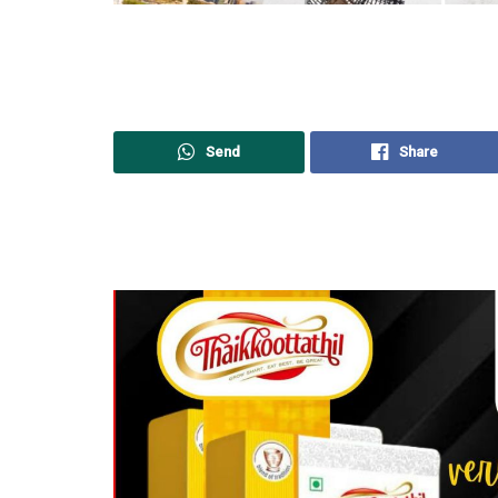
Send
Share