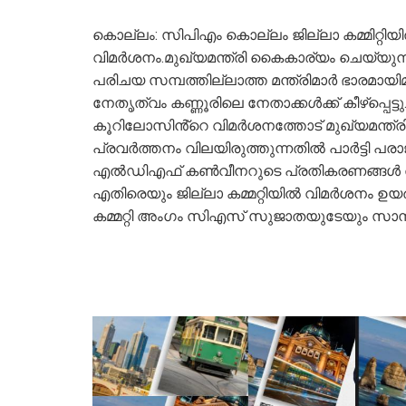
കൊല്ലം: സിപിഎം കൊല്ലം ജില്ലാ കമ്മിറ്റിയിൽ
വിമർശനം.മുഖ്യമന്ത്രി കൈകാര്യം ചെയ്യുന്ന 
പരിചയ സമ്പത്തില്ലാത്ത മന്ത്രിമാർ ഭാരമായ
നേതൃത്വം കണ്ണൂരിലെ നേതാക്കൾക്ക് കീഴ്പ്പെട്
കൂറിലോസിൻ്റെ വിമർശനത്തോട് മുഖ്യമന്ത്രി
പ്രവർത്തനം വിലയിരുത്തുന്നതിൽ പാർട്ടി പരാജയ
എൽഡിഎഫ് കൺവീനറുടെ പ്രതികരണങ്ങൾ തിരിച
എതിരെയും ജില്ലാ കമ്മറ്റിയില്‍ വിമർശനം ഉ
കമ്മറ്റി അംഗം സിഎസ് സുജാതയുടേയും സാന്നിദ