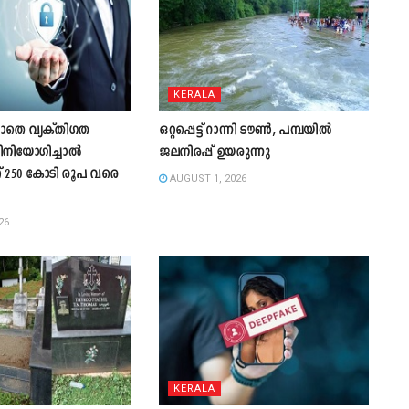
KERALA
ാതെ വ്യക്തിഗത
ഒറ്റപ്പെട്ട് റാന്നി ടൗൺ, പമ്പയിൽ
ിനിയോഗിച്ചാൽ
ജലനിരപ്പ് ഉയരുന്നു
് 250 കോടി രൂപ വരെ
AUGUST 1, 2026
26
KERALA