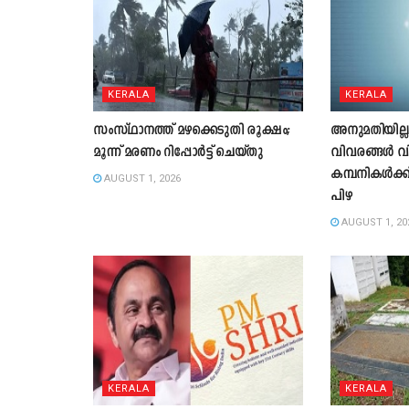
KERALA
KERALA
സംസ്ഥാനത്ത് മഴക്കെടുതി രൂക്ഷം;
അനുമതിയില്ല
മൂന്ന് മരണം റിപ്പോർട്ട് ചെയ്തു
വിവരങ്ങൾ വ
കമ്പനികൾക്ക
AUGUST 1, 2026
പിഴ
AUGUST 1, 20
KERALA
KERALA