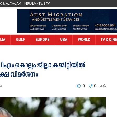
LO MALAYALAM
KERALA NEWS TV
LIA
GULF
EUROPE
USA
WORLD
TV & CIN
ിഎം കൊല്ലം ജില്ലാ കമ്മിറ്റിയിൽ
രൂക്ഷ വിമർശനം
0
0
A
A
A