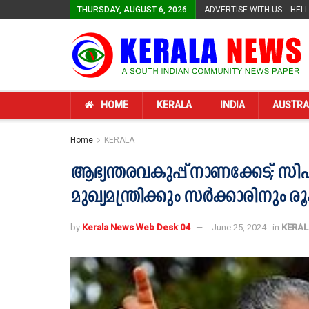
THURSDAY, AUGUST 6, 2026
ADVERTISE WITH US
HEL
HOME
KERALA
INDIA
AUSTRA
Home
KERALA
ആഭ്യന്തരവകുപ്പ് നാണക്കേട്; സിപ
മുഖ്യമന്ത്രിക്കും സർക്കാരിനും 
by
Kerala News Web Desk 04
June 25, 2024
in
KERAL