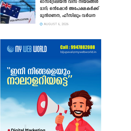
ഓസ്‌ട്രേലിയൻ വിസ നിയമങ്ങൾ
മാറി; ഒൻഷോർ അപേക്ഷകർക്ക്
മുൻഗണന, ഫീസിലും വർധന
AUGUST 6, 2026