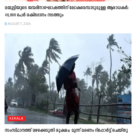
മമ്മൂട്ടിയുടെ ജന്മദിനാഘോഷത്തിന് ലോകമെമ്പാടുമുള്ള ആരാധകർ;
40,000 പേർ രക്തദാനം നടത്തും
AUGUST 7, 2026
KERALA
സംസ്ഥാനത്ത് മഴക്കെടുതി രൂക്ഷം; മൂന്ന് മരണം റിപ്പോർട്ട് ചെയ്തു