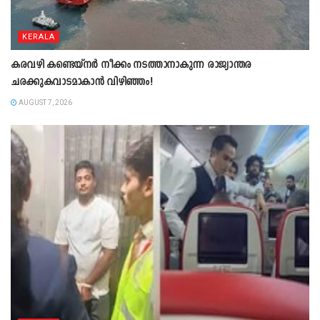
KERALA
കരവഴി കണ്ടെയ്നർ നീക്കം നടത്താനാകുന്ന രാജ്യാന്തര
ചരക്കുകവാടമാകാൻ വിഴിഞ്ഞം!
AUGUST 7, 2026