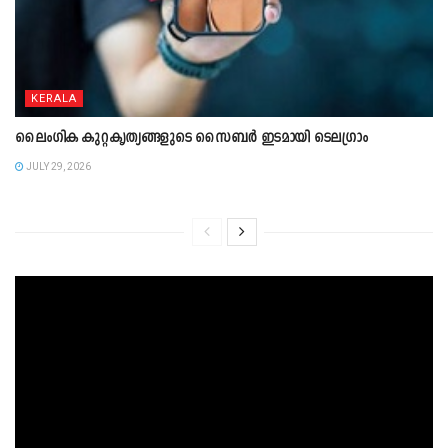
KERALA
ലൈംഗിക കുറ്റകൃത്യങ്ങളുടെ സൈബർ ഇടമായി ടെലഗ്രാം
JULY 29, 2026