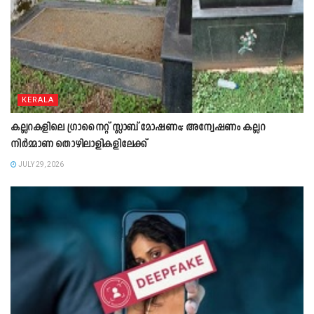
KERALA
കല്ലറകളിലെ ഗ്രാനൈറ്റ് സ്ലാബ് മോഷണം; അന്വേഷണം കല്ലറ
നിർമ്മാണ തൊഴിലാളികളിലേക്ക്
JULY 29, 2026