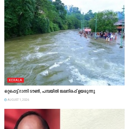
KERALA
ഒറ്റപ്പെട്ട് റാന്നി ടൗൺ, പമ്പയിൽ ജലനിരപ്പ് ഉയരുന്നു
AUGUST 1, 2026