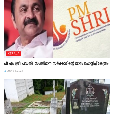
KERALA
പി എം ശ്രീ പദ്ധതി: സംസ്ഥാന സർക്കാരിന്റെ വാദം പൊളിച്ച് കേന്ദ്രം
JULY 31, 2026