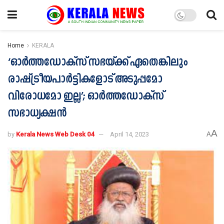
Home
KERALA
‘ഓർത്തഡോക്സ് സഭയ്ക്ക് ഏതെങ്കിലും
രാഷ്ട്രീയപാർട്ടികളോട് അടുപ്പമോ
വിരോധമോ ഇല്ല’; ഓർത്തഡോക്സ്
സഭാധ്യക്ഷൻ
A
by
Kerala News Web Desk 04
April 14, 2023
A