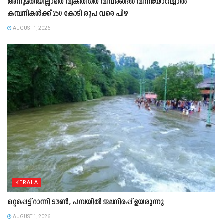
അനുമതിയില്ലാതെ വ്യക്തിഗത വിവരങ്ങൾ വിനിയോഗിച്ചാൽ
കമ്പനികൾക്ക് 250 കോടി രൂപ വരെ പിഴ
AUGUST 1, 2026
KERALA
ഒറ്റപ്പെട്ട് റാന്നി ടൗൺ, പമ്പയിൽ ജലനിരപ്പ് ഉയരുന്നു
AUGUST 1, 2026