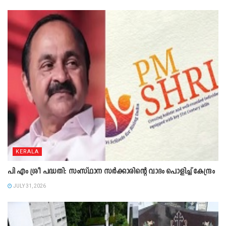
KERALA
പി എം ശ്രീ പദ്ധതി: സംസ്ഥാന സർക്കാരിന്റെ വാദം പൊളിച്ച് കേന്ദ്രം
JULY 31, 2026