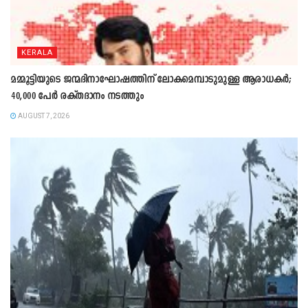
KERALA
മമ്മൂട്ടിയുടെ ജന്മദിനാഘോഷത്തിന് ലോകമെമ്പാടുമുള്ള ആരാധകർ;
40,000 പേർ രക്തദാനം നടത്തും
AUGUST 7, 2026