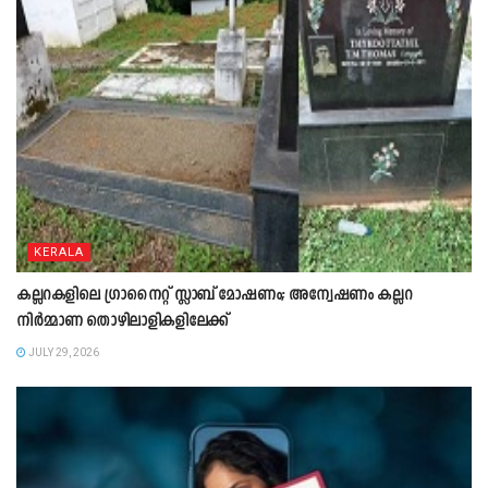
KERALA
കല്ലറകളിലെ ഗ്രാനൈറ്റ് സ്ലാബ് മോഷണം; അന്വേഷണം കല്ലറ
നിർമ്മാണ തൊഴിലാളികളിലേക്ക്
JULY 29, 2026