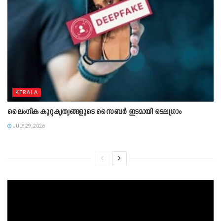
KERALA
ലൈംഗിക കുറ്റകൃത്യങ്ങളുടെ സൈബർ ഇടമായി ടെലഗ്രാം
JULY 29, 2026