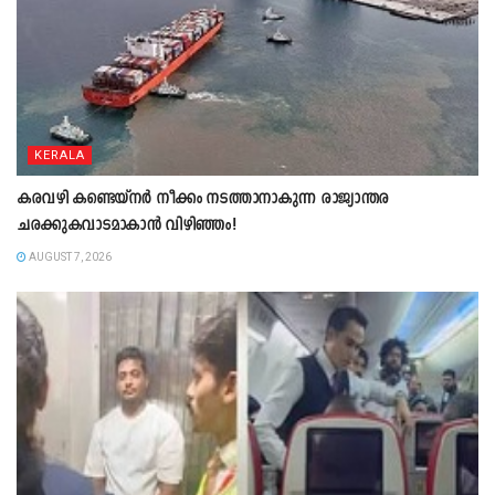
KERALA
കരവഴി കണ്ടെയ്നർ നീക്കം നടത്താനാകുന്ന രാജ്യാന്തര
ചരക്കുകവാടമാകാൻ വിഴിഞ്ഞം!
AUGUST 7, 2026