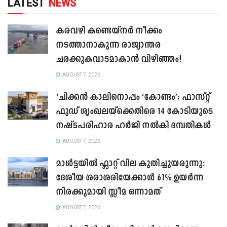
LATEST
NEWS
കരവഴി കണ്ടെയ്നർ നീക്കം
നടത്താനാകുന്ന രാജ്യാന്തര
ചരക്കുകവാടമാകാൻ വിഴിഞ്ഞം!
AUGUST 7, 2026
‘ചിക്കൻ കാലിനൊപ്പം ‘കോണ്ടം’; ഫാസ്റ്റ്
ഫുഡ് ശൃംഖലയ്ക്കെതിരെ 14 കോടിയുടെ
നഷ്ടപരിഹാര ഹർജി നൽകി ദമ്പതികൾ
AUGUST 7, 2026
മാൾട്ടയിൽ ഫ്ലാറ്റ് വില കുതിച്ചുയരുന്നു:
ദേശീയ ശരാശരിയേക്കാൾ 61% ഉയർന്ന
നിരക്കുമായി സ്ലീമ ഒന്നാമത്
AUGUST 7, 2026